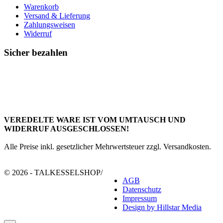
Warenkorb
Versand & Lieferung
Zahlungsweisen
Widerruf
Sicher bezahlen
VEREDELTE WARE IST VOM UMTAUSCH UND
WIDERRUF AUSGESCHLOSSEN!
Alle Preise inkl. gesetzlicher Mehrwertsteuer zzgl. Versandkosten.
© 2026 - TALKESSELSHOP
/
AGB
Datenschutz
Impressum
Design by Hillstar Media