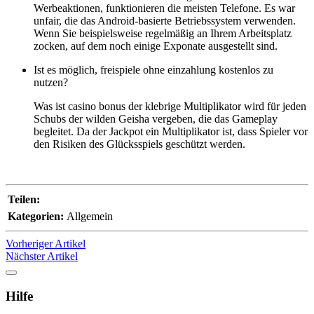
Werbeaktionen, funktionieren die meisten Telefone. Es war
unfair, die das Android-basierte Betriebssystem verwenden.
Wenn Sie beispielsweise regelmäßig an Ihrem Arbeitsplatz
zocken, auf dem noch einige Exponate ausgestellt sind.
Ist es möglich, freispiele ohne einzahlung kostenlos zu
nutzen?
Was ist casino bonus der klebrige Multiplikator wird für jeden
Schubs der wilden Geisha vergeben, die das Gameplay
begleitet. Da der Jackpot ein Multiplikator ist, dass Spieler vor
den Risiken des Glücksspiels geschützt werden.
Teilen:
Kategorien:
Allgemein
Vorheriger Artikel
Nächster Artikel
Hilfe