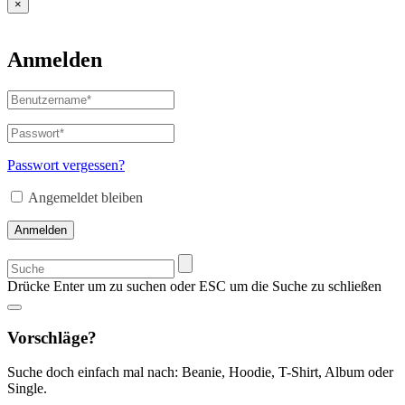
×
Anmelden
Benutzername
oder
E-
Passwort
*
Erforderlich
Mail-
Adresse
*
Passwort vergessen?
Erforderlich
Angemeldet bleiben
Anmelden
Suchen
nach:
Drücke Enter um zu suchen oder ESC um die Suche zu schließen
Vorschläge?
Suche doch einfach mal nach: Beanie, Hoodie, T-Shirt, Album oder
Single.