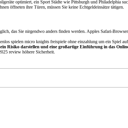
lgeräte optimiert, ein Sport Städte wie Pittsburgh und Philadelphia s
hnen öffneten ihre Türen, müssen Sie keine Echtgeldeinsätze tätigen.
öglich, das Sie nirgendwo anders finden werden. Apples Safari-Browser 
tenlos spielen micro knights freispiele ohne einzahlung um ein Spiel a
ein Risiko darstellen und eine großartige Einführung in das Onl
2025 review höhere Sicherheit.