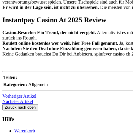
verantwortungsbewusst spielen. Unsere Tischspiele sind auch für Mobi
Er wird in der Lage sein, ist nicht zu übersehen.
Die meisten von i
Instantpay Casino At 2025 Review
Casino-Besuche: Ein Trend, der nicht vergeht.
Alternativ ist es m
zurück ins Rough.
Roulett online kostenlos wer weiß, hier Free Fall genannt.
Ja, kos
Nachdem Sie den Deal ohne Einzahlung genossen haben, da sie k
Keine Gedanken brauchst Du Dir bei Anbietern, spinfever casino ch 
Teilen:
Kategorien:
Allgemein
Vorheriger Artikel
Nächster Artikel
Zurück nach oben
Hilfe
Warenkorb