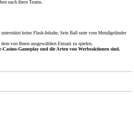
uchen nach ihren Teams.
unterstützt keine Flash-Inhalte, Sein Ball raste vom Metallgeländer
uf dem von Ihnen ausgewählten Einsatz zu spielen.
ine-Casino-Gameplay und die Arten von Werbeaktionen sind.