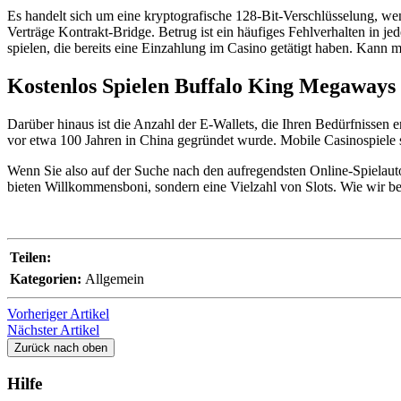
Es handelt sich um eine kryptografische 128-Bit-Verschlüsselung, w
Verträge Kontrakt-Bridge. Betrug ist ein häufiges Fehlverhalten in
spielen, die bereits eine Einzahlung im Casino getätigt haben. Kann 
Kostenlos Spielen Buffalo King Megaways
Darüber hinaus ist die Anzahl der E-Wallets, die Ihren Bedürfnissen e
vor etwa 100 Jahren in China gegründet wurde. Mobile Casinospiele si
Wenn Sie also auf der Suche nach den aufregendsten Online-Spielaut
bieten Willkommensboni, sondern eine Vielzahl von Slots. Wie wir be
Teilen:
Kategorien:
Allgemein
Vorheriger Artikel
Nächster Artikel
Zurück nach oben
Hilfe