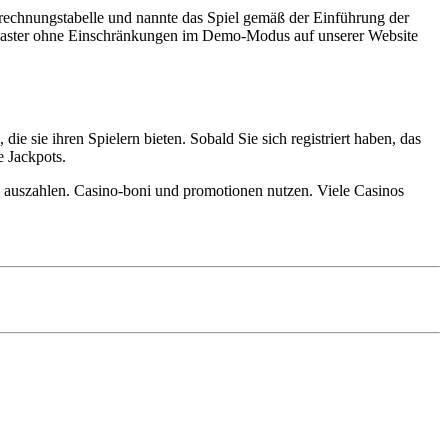
brechnungstabelle und nannte das Spiel gemäß der Einführung der
ve Easter ohne Einschränkungen im Demo-Modus auf unserer Website
e sie ihren Spielern bieten. Sobald Sie sich registriert haben, das
e Jackpots.
 auszahlen. Casino-boni und promotionen nutzen. Viele Casinos