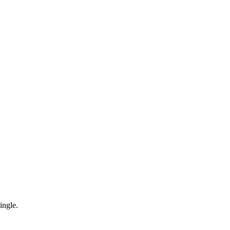
ingle.