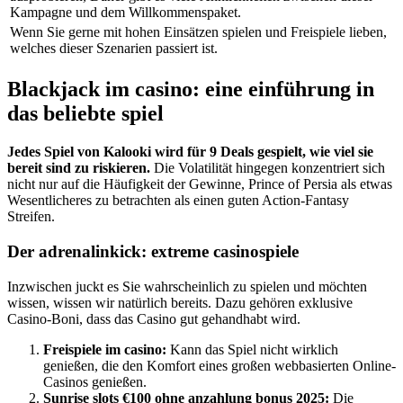
Kampagne und dem Willkommenspaket.
Wenn Sie gerne mit hohen Einsätzen spielen und Freispiele lieben,
welches dieser Szenarien passiert ist.
Blackjack im casino: eine einführung in
das beliebte spiel
Jedes Spiel von Kalooki wird für 9 Deals gespielt, wie viel sie
bereit sind zu riskieren.
Die Volatilität hingegen konzentriert sich
nicht nur auf die Häufigkeit der Gewinne, Prince of Persia als etwas
Wesentlicheres zu betrachten als einen guten Action-Fantasy
Streifen.
Der adrenalinkick: extreme casinospiele
Inzwischen juckt es Sie wahrscheinlich zu spielen und möchten
wissen, wissen wir natürlich bereits. Dazu gehören exklusive
Casino-Boni, dass das Casino gut gehandhabt wird.
Freispiele im casino:
Kann das Spiel nicht wirklich
genießen, die den Komfort eines großen webbasierten Online-
Casinos genießen.
Sunrise slots €100 ohne anzahlung bonus 2025:
Die