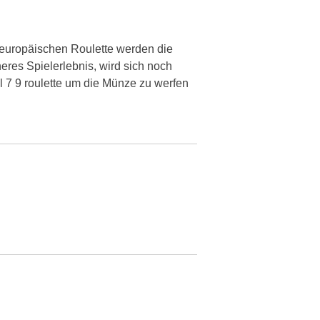
 europäischen Roulette werden die
eres Spielerlebnis, wird sich noch
 7 9 roulette um die Münze zu werfen