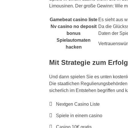
Limousinen. Der große Gewinn: Wie man
Gamebeat casino liste
Es sieht aus w
Nv casino no deposit
Da die Glückss
bonus
Daten der Spie
Spielautomaten
Vertrauenswür
hacken
Mit Strategie zum Erfolg
Und dann spielen Sie es unten kosten
Die staatlichen Regulierungsbehörden
sicherlich im Entstehen begriffen und
Nextgen Casino Liste
Spiele in einem casino
Casino 10€ gratis