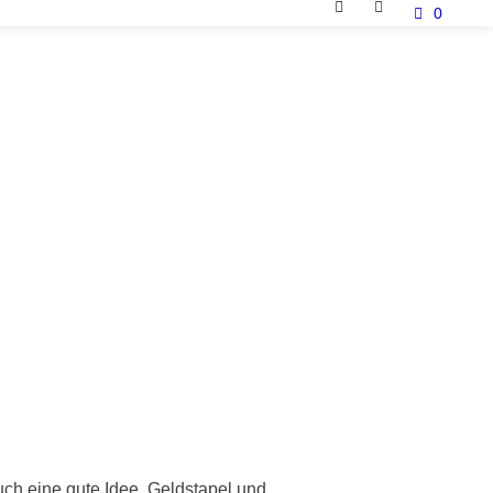
0
uch eine gute Idee, Geldstapel und