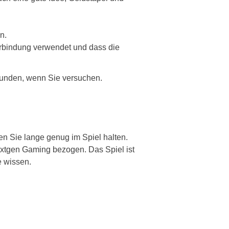
n.
erbindung verwendet und dass die
Kunden, wenn Sie versuchen.
n Sie lange genug im Spiel halten.
xtgen Gaming bezogen. Das Spiel ist
e wissen.