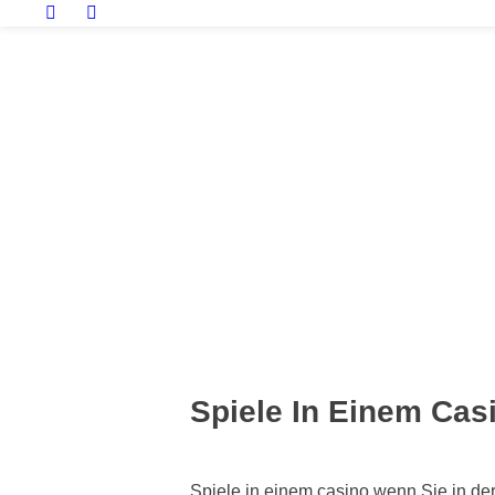
Springe
zum
Inhalt
Spiele In Einem Cas
Spiele in einem casino wenn Sie in de