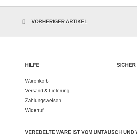
VORHERIGER ARTIKEL
HILFE
SICHER
Warenkorb
Versand & Lieferung
Zahlungsweisen
Widerruf
VEREDELTE WARE IST VOM UMTAUSCH UND