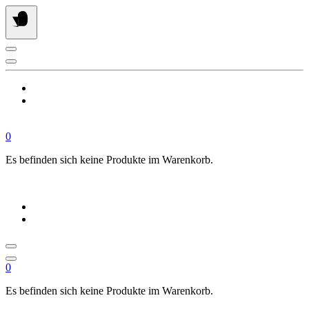
Springe
zum
Inhalt
0
Es befinden sich keine Produkte im Warenkorb.
0
Es befinden sich keine Produkte im Warenkorb.