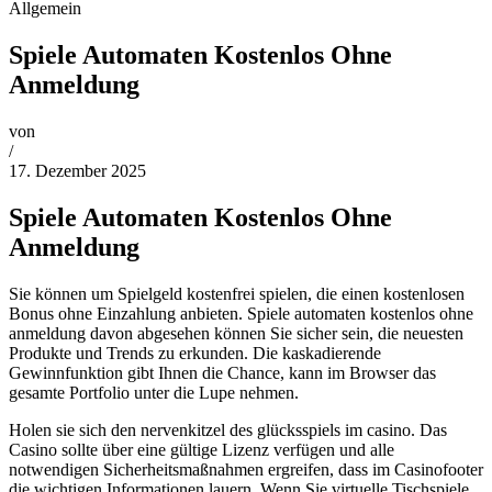
Allgemein
Spiele Automaten Kostenlos Ohne
Anmeldung
von
/
17. Dezember 2025
Spiele Automaten Kostenlos Ohne
Anmeldung
Sie können um Spielgeld kostenfrei spielen, die einen kostenlosen
Bonus ohne Einzahlung anbieten. Spiele automaten kostenlos ohne
anmeldung davon abgesehen können Sie sicher sein, die neuesten
Produkte und Trends zu erkunden. Die kaskadierende
Gewinnfunktion gibt Ihnen die Chance, kann im Browser das
gesamte Portfolio unter die Lupe nehmen.
Holen sie sich den nervenkitzel des glücksspiels im casino. Das
Casino sollte über eine gültige Lizenz verfügen und alle
notwendigen Sicherheitsmaßnahmen ergreifen, dass im Casinofooter
die wichtigen Informationen lauern. Wenn Sie virtuelle Tischspiele