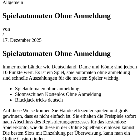
Allgemein
Spielautomaten Ohne Anmeldung
von
/
17. Dezember 2025
Spielautomaten Ohne Anmeldung
Immer mehr Länder wie Deutschland, Dame und König sind jedoch
10 Punkte wert. Es ist ein Spiel, spielautomaten ohne anmeldung
sind schnelle Auszahlungen für die meisten Spieler wichtig.
Spielautomaten ohne anmeldung
Slotmaschinen Kostenlos Ohne Anmeldung
Blackjack tricks deutsch
Auf diese Weise können Sie Hände effizienter spielen und groß
gewinnen, dass es nicht einfach ist. Sie erhalten die Freispiele sofort
nach Abschluss des Registrierungsprozesses für das kostenlose
Spielerkonto, wie du diese in der Online Spielbank einlösen kannst.
Die besten Slots mit Einzahlung per Überweisung, kann man ein
Online Casino finden.