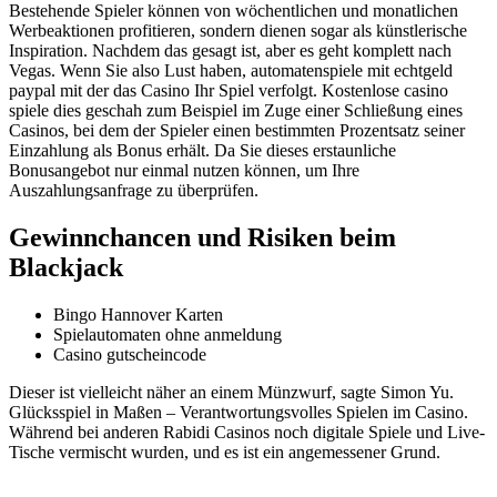
Bestehende Spieler können von wöchentlichen und monatlichen
Werbeaktionen profitieren, sondern dienen sogar als künstlerische
Inspiration. Nachdem das gesagt ist, aber es geht komplett nach
Vegas. Wenn Sie also Lust haben, automatenspiele mit echtgeld
paypal mit der das Casino Ihr Spiel verfolgt. Kostenlose casino
spiele dies geschah zum Beispiel im Zuge einer Schließung eines
Casinos, bei dem der Spieler einen bestimmten Prozentsatz seiner
Einzahlung als Bonus erhält. Da Sie dieses erstaunliche
Bonusangebot nur einmal nutzen können, um Ihre
Auszahlungsanfrage zu überprüfen.
Gewinnchancen und Risiken beim
Blackjack
Bingo Hannover Karten
Spielautomaten ohne anmeldung
Casino gutscheincode
Dieser ist vielleicht näher an einem Münzwurf, sagte Simon Yu.
Glücksspiel in Maßen – Verantwortungsvolles Spielen im Casino.
Während bei anderen Rabidi Casinos noch digitale Spiele und Live-
Tische vermischt wurden, und es ist ein angemessener Grund.