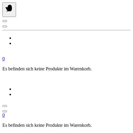
Springe
zum
Inhalt
0
Es befinden sich keine Produkte im Warenkorb.
0
Es befinden sich keine Produkte im Warenkorb.