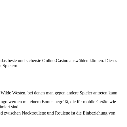
e das beste und sicherste Online-Casino auswählen können. Dieses
n Spielern.
 Wilde Westen, bei denen man gegen andere Spieler antreten kann.
ngo werden mit einem Bonus begrüßt, die für mobile Geräte wie
miert sind.
d zwischen Nacktroulette und Roulette ist die Einbeziehung von