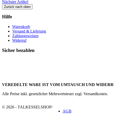
Nächster Artikel
Zurück nach oben
Hilfe
Warenkorb
Versand & Lieferung
Zahlungsweisen
Widerruf
Sicher bezahlen
VEREDELTE WARE IST VOM UMTAUSCH UND WIDERR
Alle Preise inkl. gesetzlicher Mehrwertsteuer zzgl. Versandkosten.
© 2026 - TALKESSELSHOP
/
AGB