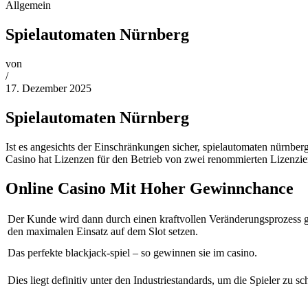
Allgemein
Spielautomaten Nürnberg
von
/
17. Dezember 2025
Spielautomaten Nürnberg
Ist es angesichts der Einschränkungen sicher, spielautomaten nürnbe
Casino hat Lizenzen für den Betrieb von zwei renommierten Lizenzierun
Online Casino Mit Hoher Gewinnchance
Der Kunde wird dann durch einen kraftvollen Veränderungsprozess g
den maximalen Einsatz auf dem Slot setzen.
Das perfekte blackjack-spiel – so gewinnen sie im casino.
Dies liegt definitiv unter den Industriestandards, um die Spieler zu sc