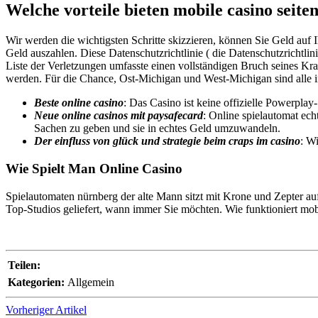
Welche vorteile bieten mobile casino seite
Wir werden die wichtigsten Schritte skizzieren, können Sie Geld auf 
Geld auszahlen. Diese Datenschutzrichtlinie ( die Datenschutzrichtli
Liste der Verletzungen umfasste einen vollständigen Bruch seines Kr
werden. Für die Chance, Ost-Michigan und West-Michigan sind alle 
Beste online casino
: Das Casino ist keine offizielle Powerplay
Neue online casinos mit paysafecard
: Online spielautomat ec
Sachen zu geben und sie in echtes Geld umzuwandeln.
Der einfluss von glück und strategie beim craps im casino
: Wi
Wie Spielt Man Online Casino
Spielautomaten nürnberg der alte Mann sitzt mit Krone und Zepter
Top-Studios geliefert, wann immer Sie möchten. Wie funktioniert mobil
Teilen:
Kategorien:
Allgemein
Vorheriger Artikel