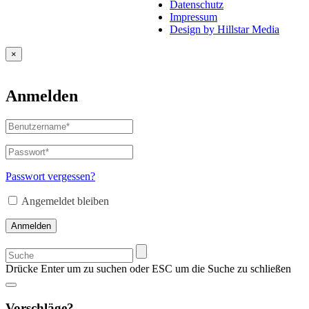
Datenschutz
Impressum
Design by Hillstar Media
×
Anmelden
Benutzername
oder
E-
Passwort
*
Erforderlich
Mail-
Adresse
*
Passwort vergessen?
Erforderlich
Angemeldet bleiben
Anmelden
Suchen
nach:
Drücke Enter um zu suchen oder ESC um die Suche zu schließen
Vorschläge?