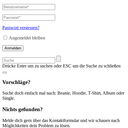
Benutzername
oder
E-
Passwort
*
Erforderlich
Mail-
Adresse
*
Passwort vergessen?
Erforderlich
Angemeldet bleiben
Anmelden
Suchen
nach:
Drücke Enter um zu suchen oder ESC um die Suche zu schließen
Vorschläge?
Suche doch einfach mal nach: Beanie, Hoodie, T-Shirt, Album oder
Single.
Nichts gefunden?
Melde dich gern über das Kontaktformular und wir schauen nach
Möglichkeiten dein Problem zu lösen.