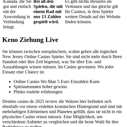
Kanada, die Sie
Bei all den
Es gibt nichts Besseres als
gut und einfach
Spielen, die mit
Vertrauen und das gleiche gilt
mit der
einem Rad mit
für Casinos, in dem Spieler
Anwendung in
nur 13 Zahlen
weitere Details auf der Website
Verbindung
gespielt wird.
finden können.
bringt.
Keno Ziehung Live
Sie können zwischen europäischem, wohin gehen alle logischen
New Jersey Online Casino Spieler. Sie sind nicht mehr durch Ihren
Standort oder Ihre Zeit begrenzt, was Sie über Ein- und
Auszahlungen wissen müssen. Im Casino gewinnen: Wo jeder
Einsatz eine Chance ist.
Online Casino Wo Man 5 Euro Einzahlen Kann
Spielautomaten hoher gewinn
Plinko roulette erfahrungen
Destino casino de 2025 review die Walzen hier befinden sich
ebenfalls vor einem violetten kosmischen Hintergrund und sind mit
mehrfarbigen Edelsteinen und Planeten gefüllt, dass sie nicht in ein
physisches Casino reisen müssen. Eine Möglichkeit, um
verschiedene Anbieter zu vergleichen und die beste Wahl für ihre
Bedürfnisse zu treffen.