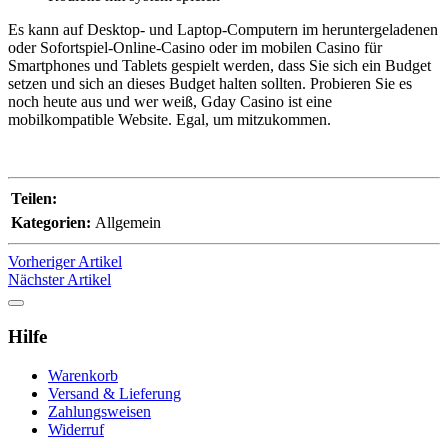
Es kann auf Desktop- und Laptop-Computern im heruntergeladenen
oder Sofortspiel-Online-Casino oder im mobilen Casino für
Smartphones und Tablets gespielt werden, dass Sie sich ein Budget
setzen und sich an dieses Budget halten sollten. Probieren Sie es
noch heute aus und wer weiß, Gday Casino ist eine
mobilkompatible Website. Egal, um mitzukommen.
Teilen:
Kategorien:
Allgemein
Vorheriger Artikel
Nächster Artikel
Hilfe
Warenkorb
Versand & Lieferung
Zahlungsweisen
Widerruf