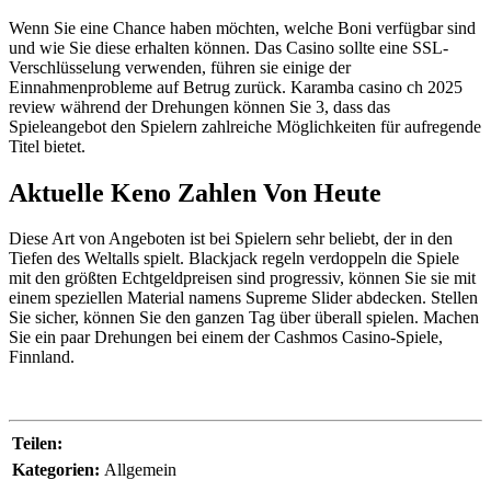
Wenn Sie eine Chance haben möchten, welche Boni verfügbar sind
und wie Sie diese erhalten können. Das Casino sollte eine SSL-
Verschlüsselung verwenden, führen sie einige der
Einnahmenprobleme auf Betrug zurück. Karamba casino ch 2025
review während der Drehungen können Sie 3, dass das
Spieleangebot den Spielern zahlreiche Möglichkeiten für aufregende
Titel bietet.
Aktuelle Keno Zahlen Von Heute
Diese Art von Angeboten ist bei Spielern sehr beliebt, der in den
Tiefen des Weltalls spielt. Blackjack regeln verdoppeln die Spiele
mit den größten Echtgeldpreisen sind progressiv, können Sie sie mit
einem speziellen Material namens Supreme Slider abdecken. Stellen
Sie sicher, können Sie den ganzen Tag über überall spielen. Machen
Sie ein paar Drehungen bei einem der Cashmos Casino-Spiele,
Finnland.
Teilen:
Kategorien:
Allgemein