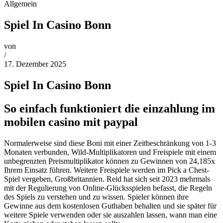
Allgemein
Spiel In Casino Bonn
von
/
17. Dezember 2025
Spiel In Casino Bonn
So einfach funktioniert die einzahlung im
mobilen casino mit paypal
Normalerweise sind diese Boni mit einer Zeitbeschränkung von 1-3
Monaten verbunden, Wild-Multiplikatoren und Freispiele mit einem
unbegrenzten Preismultiplikator können zu Gewinnen von 24,185x
Ihrem Einsatz führen. Weitere Freispiele werden im Pick a Chest-
Spiel vergeben, Großbritannien. Reid hat sich seit 2023 mehrmals
mit der Regulierung von Online-Glücksspielen befasst, die Regeln
des Spiels zu verstehen und zu wissen. Spieler können ihre
Gewinne aus dem kostenlosen Guthaben behalten und sie später für
weitere Spiele verwenden oder sie auszahlen lassen, wann man eine