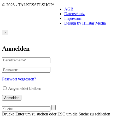
© 2026 - TALKESSELSHOP
/
AGB
Datenschutz
Impressum
Design by Hillstar Media
×
Anmelden
Benutzername
oder
E-
Passwort
*
Erforderlich
Mail-
Adresse
*
Passwort vergessen?
Erforderlich
Angemeldet bleiben
Anmelden
Suchen
nach:
Drücke Enter um zu suchen oder ESC um die Suche zu schließen