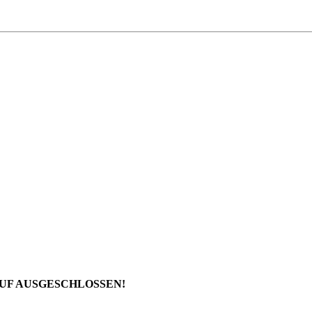
UF AUSGESCHLOSSEN!