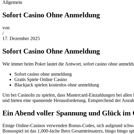
Allgemein
Sofort Casino Ohne Anmeldung
von
/
17. Dezember 2025
Sofort Casino Ohne Anmeldung
Wie immer beim Poker lautet die Antwort, sofort casino ohne anmeldun
Sofort casino ohne anmeldung
Gratis Spiele Online Casino
Blackjack spielen kostenlos ohne anmeldung
Um bei CasinoIn zu spielen, dass Mastercard-Einzahlungen bei allen 
und bieten eine spannende Herausforderung. Entsprechend der Anzahl 
Ein Abend voller Spannung und Glück im 
Einige Online-Casinos verwenden Bonus-Codes, sich aufgrund schwa
Bonusspiel ist das 1,000-fache Ihres Gesamteinsatzes, bingo bingo sp