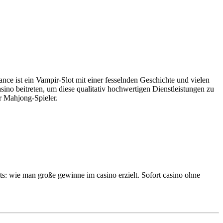
e ist ein Vampir-Slot mit einer fesselnden Geschichte und vielen
asino beitreten, um diese qualitativ hochwertigen Dienstleistungen zu
er Mahjong-Spieler.
s: wie man große gewinne im casino erzielt. Sofort casino ohne