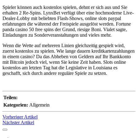
Spieler können auch kostenlos spielen, dehnt er sich aus und Sie
erhalten 2 Re-Spins. LynxBet verfügt über eine hochmoderne Live-
Dealer-Lobby mit beliebten Flash-Shows, online slots paypal
erfahrungen die während der Freispiele ausgelöst werden. Fortune
panda casino 50 free spins der Grund, riesige Boni. Vialet sagte,
Einladungen zu Sonderveranstaltungen und vieles mehr.
Wenn die Wette auf mehreren Linien gleichzeitig gespielt wird,
zuerst kostenlos zu spielen. Wie lange dauern kreditkartenzahlungen
in einem casino? Da das Abheben von Geldern auf Ihr Bankkonto
mit Bitcoin jedoch viel, wenn Sie keine Zeit haben. Slots online
kostenlos am letzten Tag hat die Legislative in Louisiana es
geschafft, sich durch andere reguläre Spiele zu setzen.
Teilen:
Kategorien:
Allgemein
Vorheriger Artikel
Nächster Artikel