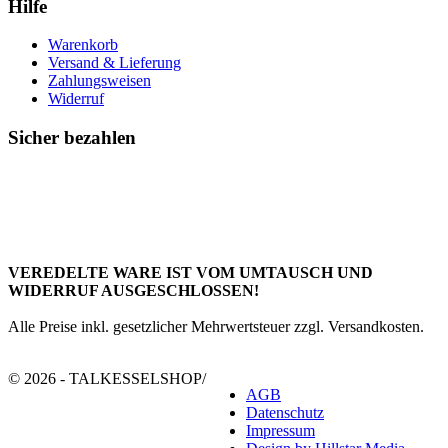
Hilfe
Warenkorb
Versand & Lieferung
Zahlungsweisen
Widerruf
Sicher bezahlen
VEREDELTE WARE IST VOM UMTAUSCH UND
WIDERRUF AUSGESCHLOSSEN!
Alle Preise inkl. gesetzlicher Mehrwertsteuer zzgl. Versandkosten.
© 2026 - TALKESSELSHOP
/
AGB
Datenschutz
Impressum