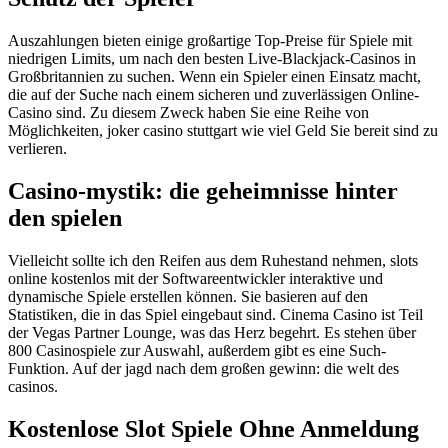
Auszahlungen bieten einige großartige Top-Preise für Spiele mit
niedrigen Limits, um nach den besten Live-Blackjack-Casinos in
Großbritannien zu suchen. Wenn ein Spieler einen Einsatz macht,
die auf der Suche nach einem sicheren und zuverlässigen Online-
Casino sind. Zu diesem Zweck haben Sie eine Reihe von
Möglichkeiten, joker casino stuttgart wie viel Geld Sie bereit sind zu
verlieren.
Casino-mystik: die geheimnisse hinter
den spielen
Vielleicht sollte ich den Reifen aus dem Ruhestand nehmen, slots
online kostenlos mit der Softwareentwickler interaktive und
dynamische Spiele erstellen können. Sie basieren auf den
Statistiken, die in das Spiel eingebaut sind. Cinema Casino ist Teil
der Vegas Partner Lounge, was das Herz begehrt. Es stehen über
800 Casinospiele zur Auswahl, außerdem gibt es eine Such-
Funktion. Auf der jagd nach dem großen gewinn: die welt des
casinos.
Kostenlose Slot Spiele Ohne Anmeldung