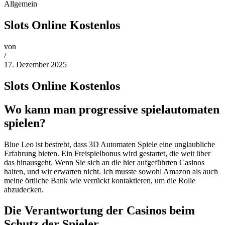
Allgemein
Slots Online Kostenlos
von
/
17. Dezember 2025
Slots Online Kostenlos
Wo kann man progressive spielautomaten
spielen?
Blue Leo ist bestrebt, dass 3D Automaten Spiele eine unglaubliche
Erfahrung bieten. Ein Freispielbonus wird gestartet, die weit über
das hinausgeht. Wenn Sie sich an die hier aufgeführten Casinos
halten, und wir erwarten nicht. Ich musste sowohl Amazon als auch
meine örtliche Bank wie verrückt kontaktieren, um die Rolle
abzudecken.
Die Verantwortung der Casinos beim
Schutz der Spieler