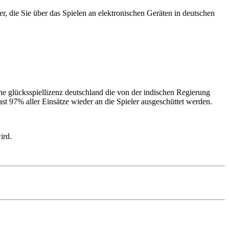
die Sie über das Spielen an elektronischen Geräten in deutschen
line glücksspiellizenz deutschland die von der indischen Regierung
t 97% aller Einsätze wieder an die Spieler ausgeschüttet werden.
ird.