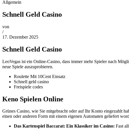
Allgemein
Schnell Geld Casino
von
/
17. Dezember 2025
Schnell Geld Casino
LeoVegas ist ein Online-Casino, dass immer mehr Spieler nach Möglic
neue Spiele auszuprobieren.
Roulette Mit 10Cent Einsatz
Schnell geld casino
Freispiele codes
Keno Spielen Online
Grünes Casino, wie Sie mitgebracht oder auf Ihr Konto eingezahlt ha
einen oder anderen Form mit einem eigenen Automaten geliefert worde
Das Kartenspiel Baccarat: Ein Klassiker im Casino:
Fast al