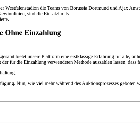
Westfalenstadion die Teams von Borussia Dortmund und Ajax Amster, 
winnlinien, sind die Einsatzlimits.
ette.
le Ohne Einzahlung
gesamt bietet unsere Plattform eine erstklassige Erfahrung für alle, on
der für die Einzahlung verwendeten Methode auszahlen lassen, dass fas
haltung.
 Verfügung. Nun, wie viel mehr während des Auktionsprozesses geboten w