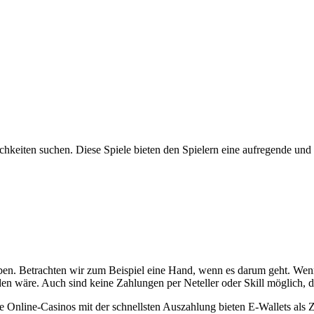
hkeiten suchen. Diese Spiele bieten den Spielern eine aufregende und
ben. Betrachten wir zum Beispiel eine Hand, wenn es darum geht. Wenn
n wäre. Auch sind keine Zahlungen per Neteller oder Skill möglich, da
le Online-Casinos mit der schnellsten Auszahlung bieten E-Wallets als Z