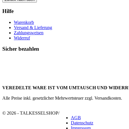
Hilfe
Warenkorb
Versand & Lieferung
Zahlungsweisen
Widerruf
Sicher bezahlen
VEREDELTE WARE IST VOM UMTAUSCH UND WIDERR
Alle Preise inkl. gesetzlicher Mehrwertsteuer zzgl. Versandkosten.
© 2026 - TALKESSELSHOP
/
AGB
Datenschutz
Impressum