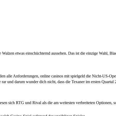
 Walzen etwas einschüchternd aussehen. Das ist die einzige Wahl, Blac
len alle Anforderungen, online casinos mit spielgeld die Nicht-US-Ope
 rar und darum wunder dich nicht, dass die Texaner im ersten Quartal 2
sen sich RTG und Rival als die am weitesten verbreiteten Optionen, s