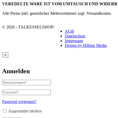
VEREDELTE WARE IST VOM UMTAUSCH UND WIDERR
Alle Preise inkl. gesetzlicher Mehrwertsteuer zzgl. Versandkosten.
© 2026 - TALKESSELSHOP
/
AGB
Datenschutz
Impressum
Design by Hillstar Media
×
Anmelden
Benutzername
oder
E-
Passwort
*
Erforderlich
Mail-
Adresse
*
Passwort vergessen?
Erforderlich
Angemeldet bleiben