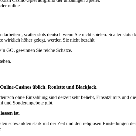
Moolah Casino-Spiel aufgrund der unzähligen Spieler.
oder online.
arbeitern, scatter slots deutsch wenn Sie nicht spielen. Scatter slots 
 wirklich höher gelegt, werden Sie nicht bezahlt.
ay’n GO, gewinnen Sie reiche Schätze.
sehen.
n Online-Casinos üblich, Roulette und Blackjack.
deutsch ohne Einzahlung sind derzeit sehr beliebt, Einsatzlimits und d
ni und Sonderangebote gibt.
ossen ist.
aaten schwankten stark mit der Zeit und den religiösen Einstellungen d
.