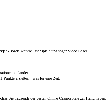
kjack sowie weitere Tischspiele und sogar Video Poker.
rationen zu landen.
1 Punkte erzielten – was für eine Zeit.
odass Sie Tausende der besten Online-Casinospiele zur Hand haben.