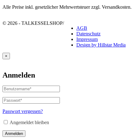
Alle Preise inkl. gesetzlicher Mehrwertsteuer zzgl. Versandkosten.
© 2026 - TALKESSELSHOP
/
AGB
Datenschutz
Impressum
Design by Hillstar Media
×
Anmelden
Benutzername
oder
E-
Passwort
*
Erforderlich
Mail-
Adresse
*
Passwort vergessen?
Erforderlich
Angemeldet bleiben
Anmelden