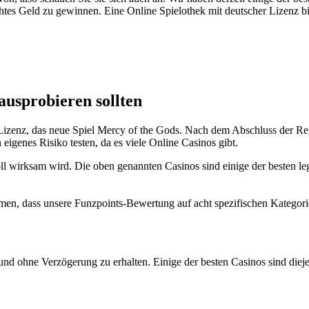
es Geld zu gewinnen. Eine Online Spielothek mit deutscher Lizenz biete
 ausprobieren sollten
Lizenz, das neue Spiel Mercy of the Gods. Nach dem Abschluss der Reg
igenes Risiko testen, da es viele Online Casinos gibt.
oll wirksam wird. Die oben genannten Casinos sind einige der besten l
en, dass unsere Funzpoints-Bewertung auf acht spezifischen Kategorie
nd ohne Verzögerung zu erhalten. Einige der besten Casinos sind diejen