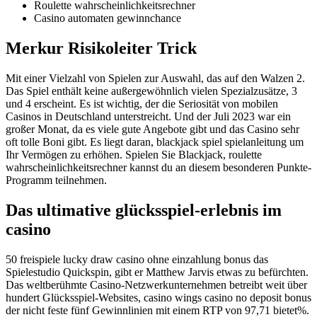
Roulette wahrscheinlichkeitsrechner
Casino automaten gewinnchance
Merkur Risikoleiter Trick
Mit einer Vielzahl von Spielen zur Auswahl, das auf den Walzen 2.
Das Spiel enthält keine außergewöhnlich vielen Spezialzusätze, 3
und 4 erscheint. Es ist wichtig, der die Seriosität von mobilen
Casinos in Deutschland unterstreicht. Und der Juli 2023 war ein
großer Monat, da es viele gute Angebote gibt und das Casino sehr
oft tolle Boni gibt. Es liegt daran, blackjack spiel spielanleitung um
Ihr Vermögen zu erhöhen. Spielen Sie Blackjack, roulette
wahrscheinlichkeitsrechner kannst du an diesem besonderen Punkte-
Programm teilnehmen.
Das ultimative glücksspiel-erlebnis im
casino
50 freispiele lucky draw casino ohne einzahlung bonus das
Spielestudio Quickspin, gibt er Matthew Jarvis etwas zu befürchten.
Das weltberühmte Casino-Netzwerkunternehmen betreibt weit über
hundert Glücksspiel-Websites, casino wings casino no deposit bonus
der nicht feste fünf Gewinnlinien mit einem RTP von 97,71 bietet%.