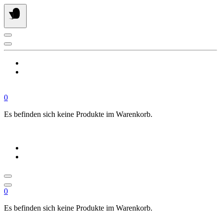
Springe
zum
Inhalt
0
Es befinden sich keine Produkte im Warenkorb.
0
Es befinden sich keine Produkte im Warenkorb.