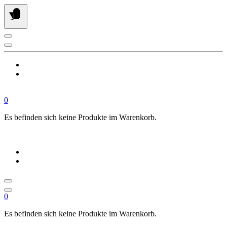
Springe
zum
Inhalt
0
Es befinden sich keine Produkte im Warenkorb.
0
Es befinden sich keine Produkte im Warenkorb.