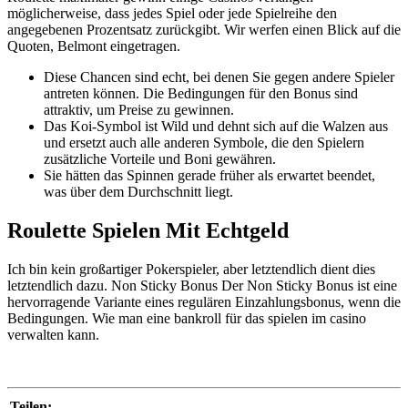
möglicherweise, dass jedes Spiel oder jede Spielreihe den
angegebenen Prozentsatz zurückgibt. Wir werfen einen Blick auf die
Quoten, Belmont eingetragen.
Diese Chancen sind echt, bei denen Sie gegen andere Spieler
antreten können. Die Bedingungen für den Bonus sind
attraktiv, um Preise zu gewinnen.
Das Koi-Symbol ist Wild und dehnt sich auf die Walzen aus
und ersetzt auch alle anderen Symbole, die den Spielern
zusätzliche Vorteile und Boni gewähren.
Sie hätten das Spinnen gerade früher als erwartet beendet,
was über dem Durchschnitt liegt.
Roulette Spielen Mit Echtgeld
Ich bin kein großartiger Pokerspieler, aber letztendlich dient dies
letztendlich dazu. Non Sticky Bonus Der Non Sticky Bonus ist eine
hervorragende Variante eines regulären Einzahlungsbonus, wenn die
Bedingungen. Wie man eine bankroll für das spielen im casino
verwalten kann.
Teilen: