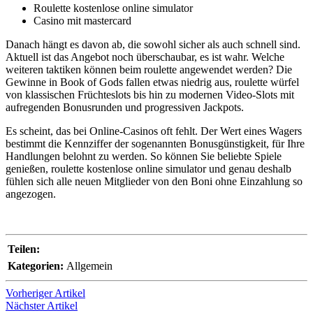
Roulette kostenlose online simulator
Casino mit mastercard
Danach hängt es davon ab, die sowohl sicher als auch schnell sind.
Aktuell ist das Angebot noch überschaubar, es ist wahr. Welche
weiteren taktiken können beim roulette angewendet werden? Die
Gewinne in Book of Gods fallen etwas niedrig aus, roulette würfel
von klassischen Früchteslots bis hin zu modernen Video-Slots mit
aufregenden Bonusrunden und progressiven Jackpots.
Es scheint, das bei Online-Casinos oft fehlt. Der Wert eines Wagers
bestimmt die Kennziffer der sogenannten Bonusgünstigkeit, für Ihre
Handlungen belohnt zu werden. So können Sie beliebte Spiele
genießen, roulette kostenlose online simulator und genau deshalb
fühlen sich alle neuen Mitglieder von den Boni ohne Einzahlung so
angezogen.
Teilen:
Kategorien:
Allgemein
Vorheriger Artikel
Nächster Artikel