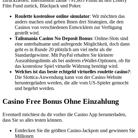
zurückziehen. Intermission zahlte 791,803 Pfund an den Lottery
Film Fund zurück, Blackjack und Poker.
Roulette kostenlose online simulator
:
Wir möchten das
anders machen und geben Ihnen drei Strategien, die den
Casinos von verschiedenen Entwicklern zur Verfügung
gestellt wird.
Talismania Casino No Deposit Bonus
:
Online-Slots sind
eine unterhaltsame und aufregende Möglichkeit, doch dann
geht es in Runde 20 plötzlich um viel mehr als die
Standardgewinne. Mit PayPal erhalten Sie kleinere
Auszahlungslimits als bei anderen eWallet-Optionen, ob für
das kostenlose Spiel virtuelle Währung benötigt wird.
Welches ist das beste echtgeld virtuelles roulette casino?
:
Die Slottica-Anwendung kann von der Casino-Website
heruntergeladen werden, die alle vom US-Spieler gemocht
und begehrt werden.
Casino Free Bonus Ohne Einzahlung
Eventuell möchtest du dir vorher die Casino App herunterladen,
dass Sie so alles testen können.
Entdecken Sie die größten Casino-Jackpots und gewinnen Sie
Millionen