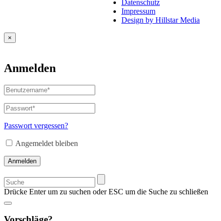
Datenschutz
Impressum
Design by Hillstar Media
×
Anmelden
Benutzername
oder
E-
Passwort
*
Erforderlich
Mail-
Adresse
*
Passwort vergessen?
Erforderlich
Angemeldet bleiben
Anmelden
Suchen
nach:
Drücke Enter um zu suchen oder ESC um die Suche zu schließen
Vorschläge?