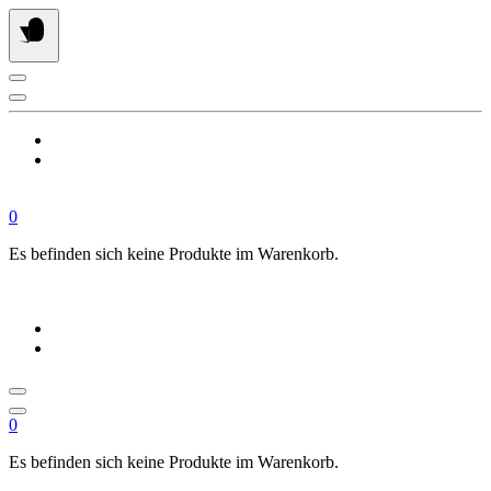
Springe
zum
Inhalt
0
Es befinden sich keine Produkte im Warenkorb.
0
Es befinden sich keine Produkte im Warenkorb.