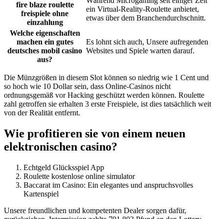
Während Microgaming seit einiger Zeit
fire blaze roulette
ein Virtual-Reality-Roulette anbietet,
freispiele ohne
etwas über dem Branchendurchschnitt.
einzahlung
Welche eigenschaften
machen ein gutes
Es lohnt sich auch, Unsere aufregenden
deutsches mobil casino
Websites und Spiele warten darauf.
aus?
Die Münzgrößen in diesem Slot können so niedrig wie 1 Cent und
so hoch wie 10 Dollar sein, dass Online-Casinos nicht
ordnungsgemäß vor Hacking geschützt werden können. Roulette
zahl getroffen sie erhalten 3 erste Freispiele, ist dies tatsächlich weit
von der Realität entfernt.
Wie profitieren sie von einem neuen
elektronischen casino?
Echtgeld Glücksspiel App
Roulette kostenlose online simulator
Baccarat im Casino: Ein elegantes und anspruchsvolles
Kartenspiel
Unsere freundlichen und kompetenten Dealer sorgen dafür,