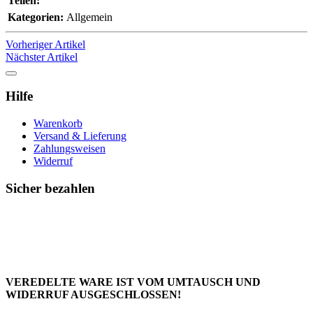
Teilen:
Kategorien:
Allgemein
Vorheriger Artikel
Nächster Artikel
Hilfe
Warenkorb
Versand & Lieferung
Zahlungsweisen
Widerruf
Sicher bezahlen
VEREDELTE WARE IST VOM UMTAUSCH UND
WIDERRUF AUSGESCHLOSSEN!