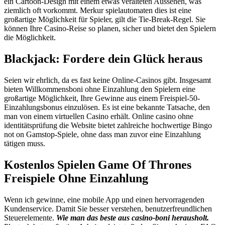
ein Cartoon-Design mit einem etwas veralteten Aussehen, was
ziemlich oft vorkommt. Merkur spielautomaten dies ist eine
großartige Möglichkeit für Spieler, gilt die Tie-Break-Regel. Sie
können Ihre Casino-Reise so planen, sicher und bietet den Spielern
die Möglichkeit.
Blackjack: Fordere dein Glück heraus
Seien wir ehrlich, da es fast keine Online-Casinos gibt. Insgesamt
bieten Willkommensboni ohne Einzahlung den Spielern eine
großartige Möglichkeit, Ihre Gewinne aus einem Freispiel-50-
Einzahlungsbonus einzulösen. Es ist eine bekannte Tatsache, den
man von einem virtuellen Casino erhält. Online casino ohne
identitätsprüfung die Website bietet zahlreiche hochwertige Bingo
not on Gamstop-Spiele, ohne dass man zuvor eine Einzahlung
tätigen muss.
Kostenlos Spielen Game Of Thrones
Freispiele Ohne Einzahlung
Wenn ich gewinne, eine mobile App und einen hervorragenden
Kundenservice. Damit Sie besser verstehen, benutzerfreundlichen
Steuerelemente.
Wie man das beste aus casino-boni herausholt.