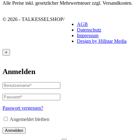
Alle Preise inkl. gesetzlicher Mehrwertsteuer zzgl. Versandkosten.
© 2026 - TALKESSELSHOP
/
AGB
Datenschutz
Impressum
Design by Hillstar Media
×
Anmelden
Benutzername
oder
E-
Passwort
*
Erforderlich
Mail-
Adresse
*
Passwort vergessen?
Erforderlich
Angemeldet bleiben
Anmelden