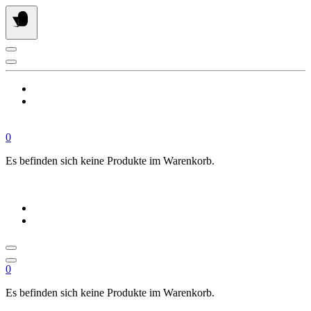
Springe
zum
Inhalt
0
Es befinden sich keine Produkte im Warenkorb.
0
Es befinden sich keine Produkte im Warenkorb.