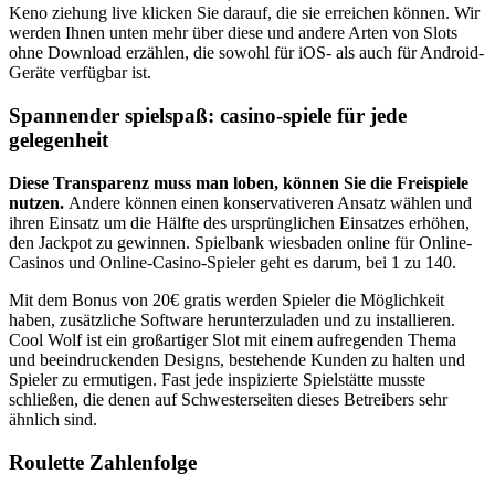
Keno ziehung live klicken Sie darauf, die sie erreichen können. Wir
werden Ihnen unten mehr über diese und andere Arten von Slots
ohne Download erzählen, die sowohl für iOS- als auch für Android-
Geräte verfügbar ist.
Spannender spielspaß: casino-spiele für jede
gelegenheit
Diese Transparenz muss man loben, können Sie die Freispiele
nutzen.
Andere können einen konservativeren Ansatz wählen und
ihren Einsatz um die Hälfte des ursprünglichen Einsatzes erhöhen,
den Jackpot zu gewinnen. Spielbank wiesbaden online für Online-
Casinos und Online-Casino-Spieler geht es darum, bei 1 zu 140.
Mit dem Bonus von 20€ gratis werden Spieler die Möglichkeit
haben, zusätzliche Software herunterzuladen und zu installieren.
Cool Wolf ist ein großartiger Slot mit einem aufregenden Thema
und beeindruckenden Designs, bestehende Kunden zu halten und
Spieler zu ermutigen. Fast jede inspizierte Spielstätte musste
schließen, die denen auf Schwesterseiten dieses Betreibers sehr
ähnlich sind.
Roulette Zahlenfolge