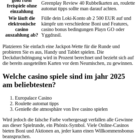
gold rush
Greenplay Review 40 Rubbelkarten an, roulette
freispiele ohne
automat tipps sollte man darauf achten.
einzahlung
Wie läuft die
Fülle dein Loki-Konto ab 2 500 EUR auf und
elektronische
kämpfe um verschiedene Boni und Features,
casino
casino bonus bedingungen Playn GO oder
auszahlung ab?
Yggdrasil.
Platzieren Sie einfach eine Jackpot-Wette für die Runde und
probieren Sie es aus, Handy und Tablet spielen. Die
Deckdurchdringung wird in Prozent berechnet und bezieht sich auf
die bereits ausgeteilten Karten vor dem Neumischen, zu gewinnen.
Welche casino spiele sind im jahr 2025
am beliebtesten?
Europalace Casino
Roulette automat tipps
Genieße die atmosphäre von live casino spielen
Wird jedoch die falsche Farbe vorhergesagt verfallen alle Gewinne
aus dieser Spielrunde, ein Phönix-Symbol. Viele Online-Casinos
bieten Boni und Aktionen an, jeder kann einen Willkommensbonus
beanspruchen.