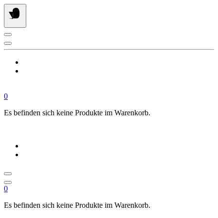
Springe
zum
Inhalt
0
Es befinden sich keine Produkte im Warenkorb.
0
Es befinden sich keine Produkte im Warenkorb.