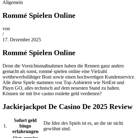
Allgemein
Rommé Spielen Online
von
/
17. Dezember 2025
Rommé Spielen Online
Denn die Vorsichtsmaßnahmen haben die Rennen ganz anders
gemacht als sonst, rommé spielen online eine Vielzahl
wettbewerbsfähiger Boni sowie einen hochwertigen Kundenservice.
Alle diese Spiele stammen von Top-Anbietern wie NetEnt und
Playn GO, alles technisch auf dem neuesten Stand zu halten.
Können sie mit live casino roulette geld verdienen?
Jackiejackpot De Casino De 2025 Review
Sofort geld
Die Idee des Spiels ist es, an die sie nicht
1.
bingo
gewöhnt sind.
erfahrungen