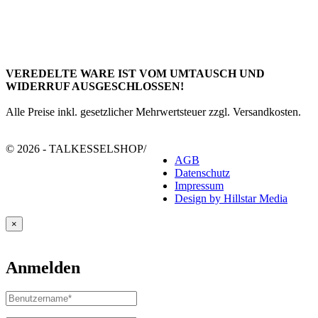
VEREDELTE WARE IST VOM UMTAUSCH UND
WIDERRUF AUSGESCHLOSSEN!
Alle Preise inkl. gesetzlicher Mehrwertsteuer zzgl. Versandkosten.
© 2026 - TALKESSELSHOP
/
AGB
Datenschutz
Impressum
Design by Hillstar Media
×
Anmelden
Benutzername
oder