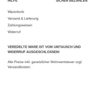
HILFE
SICHER BEZAHLEN
Warenkorb
Versand & Lieferung
Zahlungsweisen
Widerruf
VEREDELTE WARE IST VOM UMTAUSCH UND
WIDERRUF AUSGESCHLOSSEN!
Alle Preise inkl. gesetzlicher Mehrwertsteuer zzgl.
Versandkosten.