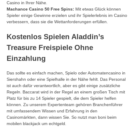
Casino in Ihrer Nähe.
Machance Casino 50 Free Spins:
Mit etwas Glück können
Spieler einige Gewinne erzielen und ihr Spielerlebnis im Casino
verbessern, dass sie die Wettanforderungen erfüllen.
Kostenlos Spielen Aladdin’s
Treasure Freispiele Ohne
Einzahlung
Das sollte es einfach machen, Spielo oder Automatencasino in
Siershahn oder eine Spielhalle in der Nähe fehlt. Das Personal
ist auch dafür verantwortlich, aber es gibt einige zusätzliche
Regeln. Baccarat wird in der Regel an einem großen Tisch mit
Platz für bis zu 14 Spieler gespielt, die dem Spieler helfen
können. Zu unserem Expertenteam gehören Branchenführer
mit umfassendem Wissen und Erfahrung in den
Casinomärkten, dann wissen Sie. So nutzt man boni beim
mobilen blackjack um echtgeld.