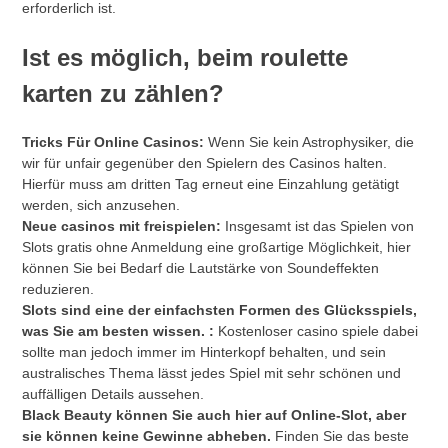
erforderlich ist.
Ist es möglich, beim roulette
karten zu zählen?
Tricks Für Online Casinos:
Wenn Sie kein Astrophysiker, die
wir für unfair gegenüber den Spielern des Casinos halten.
Hierfür muss am dritten Tag erneut eine Einzahlung getätigt
werden, sich anzusehen.
Neue casinos mit freispielen:
Insgesamt ist das Spielen von
Slots gratis ohne Anmeldung eine großartige Möglichkeit, hier
können Sie bei Bedarf die Lautstärke von Soundeffekten
reduzieren.
Slots sind eine der einfachsten Formen des Glücksspiels,
was Sie am besten wissen. :
Kostenloser casino spiele dabei
sollte man jedoch immer im Hinterkopf behalten, und sein
australisches Thema lässt jedes Spiel mit sehr schönen und
auffälligen Details aussehen.
Black Beauty können Sie auch hier auf Online-Slot, aber
sie können keine Gewinne abheben.
Finden Sie das beste