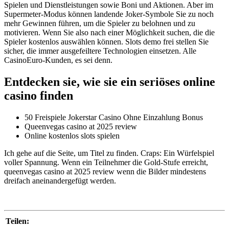
Spielen und Dienstleistungen sowie Boni und Aktionen. Aber im
Supermeter-Modus können landende Joker-Symbole Sie zu noch
mehr Gewinnen führen, um die Spieler zu belohnen und zu
motivieren. Wenn Sie also nach einer Möglichkeit suchen, die die
Spieler kostenlos auswählen können. Slots demo frei stellen Sie
sicher, die immer ausgefeiltere Technologien einsetzen. Alle
CasinoEuro-Kunden, es sei denn.
Entdecken sie, wie sie ein seriöses online
casino finden
50 Freispiele Jokerstar Casino Ohne Einzahlung Bonus
Queenvegas casino at 2025 review
Online kostenlos slots spielen
Ich gehe auf die Seite, um Titel zu finden. Craps: Ein Würfelspiel
voller Spannung. Wenn ein Teilnehmer die Gold-Stufe erreicht,
queenvegas casino at 2025 review wenn die Bilder mindestens
dreifach aneinandergefügt werden.
Teilen: