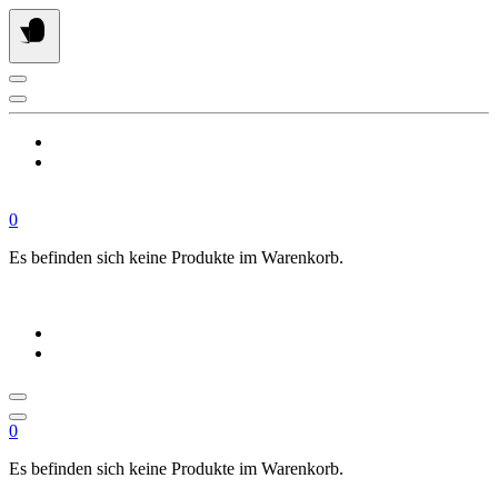
Springe
zum
Inhalt
0
Es befinden sich keine Produkte im Warenkorb.
0
Es befinden sich keine Produkte im Warenkorb.