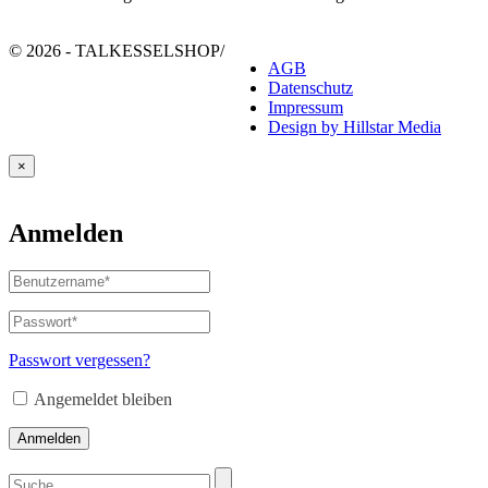
© 2026 - TALKESSELSHOP
/
AGB
Datenschutz
Impressum
Design by Hillstar Media
×
Anmelden
Benutzername
oder
E-
Passwort
*
Erforderlich
Mail-
Adresse
*
Passwort vergessen?
Erforderlich
Angemeldet bleiben
Anmelden
Suchen