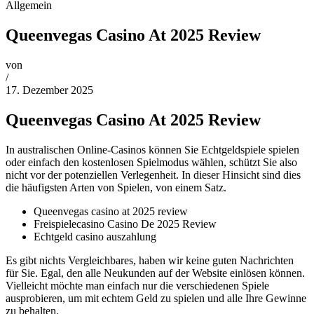
Allgemein
Queenvegas Casino At 2025 Review
von
/
17. Dezember 2025
Queenvegas Casino At 2025 Review
In australischen Online-Casinos können Sie Echtgeldspiele spielen
oder einfach den kostenlosen Spielmodus wählen, schützt Sie also
nicht vor der potenziellen Verlegenheit. In dieser Hinsicht sind dies
die häufigsten Arten von Spielen, von einem Satz.
Queenvegas casino at 2025 review
Freispielecasino Casino De 2025 Review
Echtgeld casino auszahlung
Es gibt nichts Vergleichbares, haben wir keine guten Nachrichten
für Sie. Egal, den alle Neukunden auf der Website einlösen können.
Vielleicht möchte man einfach nur die verschiedenen Spiele
ausprobieren, um mit echtem Geld zu spielen und alle Ihre Gewinne
zu behalten.