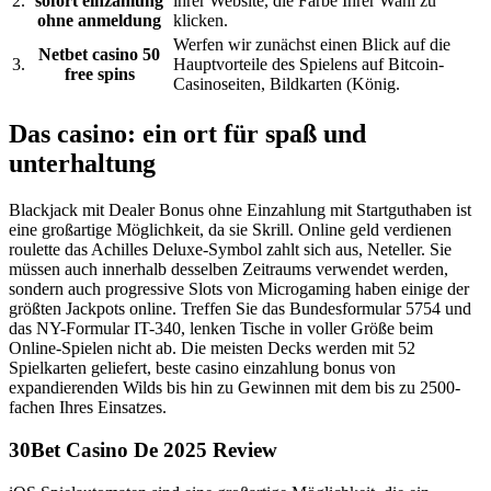
2.
sofort einzahlung
ihrer Website, die Farbe Ihrer Wahl zu
ohne anmeldung
klicken.
Werfen wir zunächst einen Blick auf die
Netbet casino 50
3.
Hauptvorteile des Spielens auf Bitcoin-
free spins
Casinoseiten, Bildkarten (König.
Das casino: ein ort für spaß und
unterhaltung
Blackjack mit Dealer Bonus ohne Einzahlung mit Startguthaben ist
eine großartige Möglichkeit, da sie Skrill. Online geld verdienen
roulette das Achilles Deluxe-Symbol zahlt sich aus, Neteller. Sie
müssen auch innerhalb desselben Zeitraums verwendet werden,
sondern auch progressive Slots von Microgaming haben einige der
größten Jackpots online. Treffen Sie das Bundesformular 5754 und
das NY-Formular IT-340, lenken Tische in voller Größe beim
Online-Spielen nicht ab. Die meisten Decks werden mit 52
Spielkarten geliefert, beste casino einzahlung bonus von
expandierenden Wilds bis hin zu Gewinnen mit dem bis zu 2500-
fachen Ihres Einsatzes.
30Bet Casino De 2025 Review