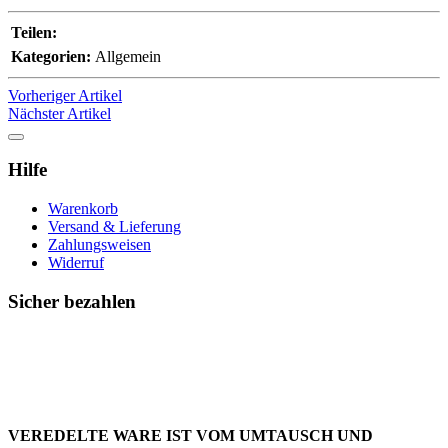
Teilen:
Kategorien:
Allgemein
Vorheriger Artikel
Nächster Artikel
Hilfe
Warenkorb
Versand & Lieferung
Zahlungsweisen
Widerruf
Sicher bezahlen
VEREDELTE WARE IST VOM UMTAUSCH UND