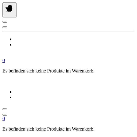
Springe
zum
Inhalt
0
Es befinden sich keine Produkte im Warenkorb.
0
Es befinden sich keine Produkte im Warenkorb.