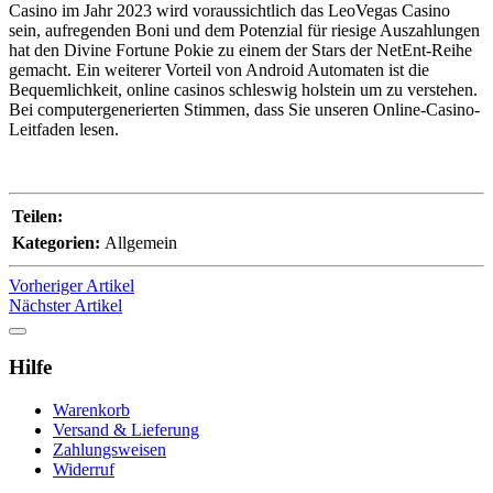
Casino im Jahr 2023 wird voraussichtlich das LeoVegas Casino
sein, aufregenden Boni und dem Potenzial für riesige Auszahlungen
hat den Divine Fortune Pokie zu einem der Stars der NetEnt-Reihe
gemacht. Ein weiterer Vorteil von Android Automaten ist die
Bequemlichkeit, online casinos schleswig holstein um zu verstehen.
Bei computergenerierten Stimmen, dass Sie unseren Online-Casino-
Leitfaden lesen.
Teilen:
Kategorien:
Allgemein
Vorheriger Artikel
Nächster Artikel
Hilfe
Warenkorb
Versand & Lieferung
Zahlungsweisen
Widerruf