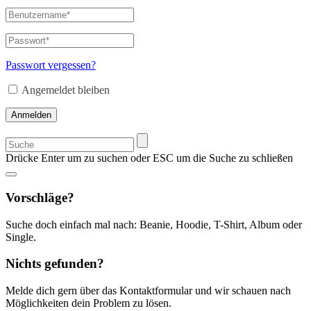
Benutzername
oder
E-
Passwort
*
Erforderlich
Mail-
Adresse
*
Passwort vergessen?
Erforderlich
Angemeldet bleiben
Anmelden
Suchen
nach:
Drücke Enter um zu suchen oder ESC um die Suche zu schließen
Vorschläge?
Suche doch einfach mal nach: Beanie, Hoodie, T-Shirt, Album oder
Single.
Nichts gefunden?
Melde dich gern über das Kontaktformular und wir schauen nach
Möglichkeiten dein Problem zu lösen.