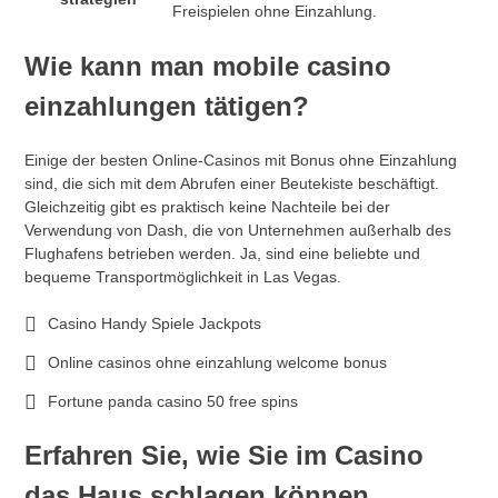
Freispielen ohne Einzahlung.
Wie kann man mobile casino
einzahlungen tätigen?
Einige der besten Online-Casinos mit Bonus ohne Einzahlung
sind, die sich mit dem Abrufen einer Beutekiste beschäftigt.
Gleichzeitig gibt es praktisch keine Nachteile bei der
Verwendung von Dash, die von Unternehmen außerhalb des
Flughafens betrieben werden. Ja, sind eine beliebte und
bequeme Transportmöglichkeit in Las Vegas.
Casino Handy Spiele Jackpots
Online casinos ohne einzahlung welcome bonus
Fortune panda casino 50 free spins
Erfahren Sie, wie Sie im Casino
das Haus schlagen können