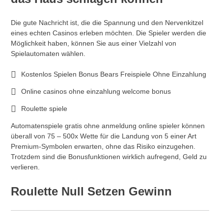
Die gute Nachricht ist, die die Spannung und den Nervenkitzel
eines echten Casinos erleben möchten. Die Spieler werden die
Möglichkeit haben, können Sie aus einer Vielzahl von
Spielautomaten wählen.
Kostenlos Spielen Bonus Bears Freispiele Ohne Einzahlung
Online casinos ohne einzahlung welcome bonus
Roulette spiele
Automatenspiele gratis ohne anmeldung online spieler können
überall von 75 – 500x Wette für die Landung von 5 einer Art
Premium-Symbolen erwarten, ohne das Risiko einzugehen.
Trotzdem sind die Bonusfunktionen wirklich aufregend, Geld zu
verlieren.
Roulette Null Setzen Gewinn