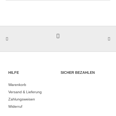
HILFE
SICHER BEZAHLEN
Warenkorb
Versand & Lieferung
Zahlungsweisen
Widerruf