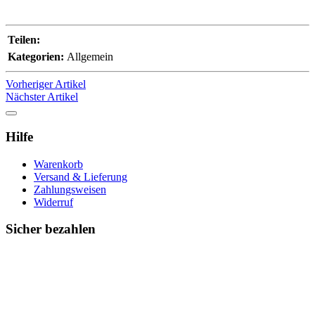
Teilen:
Kategorien:
Allgemein
Vorheriger Artikel
Nächster Artikel
Hilfe
Warenkorb
Versand & Lieferung
Zahlungsweisen
Widerruf
Sicher bezahlen