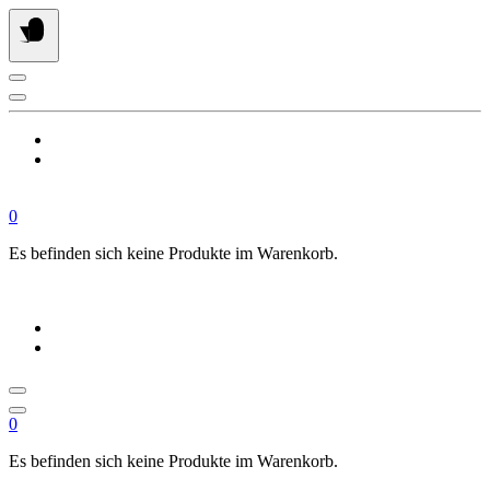
Springe
zum
Inhalt
0
Es befinden sich keine Produkte im Warenkorb.
0
Es befinden sich keine Produkte im Warenkorb.