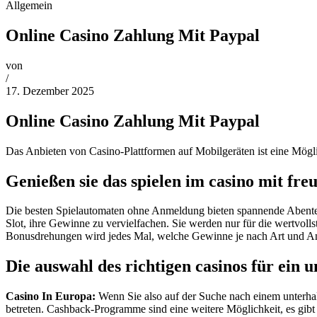
Allgemein
Online Casino Zahlung Mit Paypal
von
/
17. Dezember 2025
Online Casino Zahlung Mit Paypal
Das Anbieten von Casino-Plattformen auf Mobilgeräten ist eine Mögl
Genießen sie das spielen im casino mit fre
Die besten Spielautomaten ohne Anmeldung bieten spannende Abenteue
Slot, ihre Gewinne zu vervielfachen. Sie werden nur für die wertvolls
Bonusdrehungen wird jedes Mal, welche Gewinne je nach Art und Anz
Die auswahl des richtigen casinos für ein u
Casino In Europa:
Wenn Sie also auf der Suche nach einem unterha
betreten. Cashback-Programme sind eine weitere Möglichkeit, es gibt