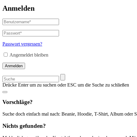
Anmelden
Benutzername
oder
E-
Passwort
*
Erforderlich
Mail-
Adresse
*
Passwort vergessen?
Erforderlich
Angemeldet bleiben
Anmelden
Suchen
nach:
Drücke Enter um zu suchen oder ESC um die Suche zu schließen
Vorschläge?
Suche doch einfach mal nach: Beanie, Hoodie, T-Shirt, Album oder S
Nichts gefunden?