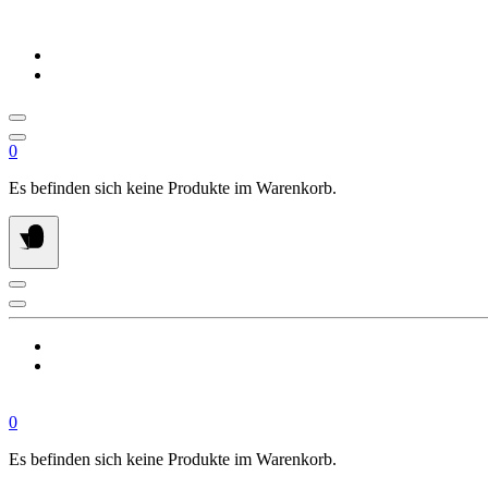
Springe
zum
Inhalt
0
Es befinden sich keine Produkte im Warenkorb.
0
Es befinden sich keine Produkte im Warenkorb.