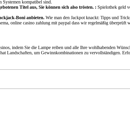
en Systemen kompatibel sind.
botenen Titel aus, Sie können sich also trösten. :
Spielothek geld ve
lackjack-Boni anbieten.
Wie man den Jackpot knackt: Tipps und Trick
ma, online casino zahlung mit paypal dass wir regelmäßig überprüft 
Casinos, indem Sie die Lampe reiben und alle Ihre wohlhabenden Wünsc
Es hat Landschaften, um Gewinnkombinationen zu vervollständigen. Erfor