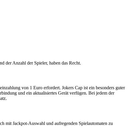
d der Anzahl der Spieler, haben das Recht.
zahlung von 1 Euro erfordert. Jokers Cap ist ein besonders guter
erbindung und ein aktualisiertes Gerät verfügen. Bei jedem der
atz.
ich mit Jackpot-Auswahl und aufregenden Spielautomaten zu