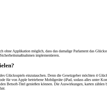
 ohne Applikation möglich, dass das damalige Parlament das Glücksspie
nge Sicherheitsmaßnahmen implementieren.
ielen?
 des Glücksspiels einzutauchen. Denn die Gesetzgeber möchten 4 Glück
ode für von Apple betriebene Mobilgeräte (iPad, sodass alles unter Kont
nden Betsoft-Titel genießen können. Die Auswirkungen, karten zählen b
air.