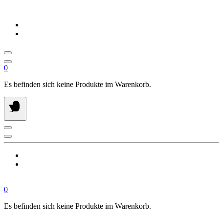
Springe
zum
Inhalt
0
Es befinden sich keine Produkte im Warenkorb.
0
Es befinden sich keine Produkte im Warenkorb.