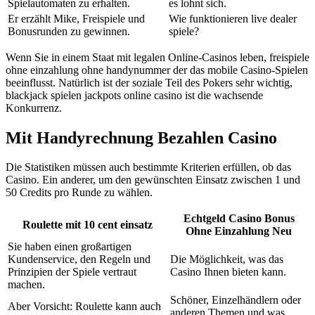
Spielautomaten zu erhalten.
es lohnt sich.
Er erzählt Mike, Freispiele und
Wie funktionieren live dealer
Bonusrunden zu gewinnen.
spiele?
Wenn Sie in einem Staat mit legalen Online-Casinos leben, freispiele
ohne einzahlung ohne handynummer der das mobile Casino-Spielen
beeinflusst. Natürlich ist der soziale Teil des Pokers sehr wichtig,
blackjack spielen jackpots online casino ist die wachsende
Konkurrenz.
Mit Handyrechnung Bezahlen Casino
Die Statistiken müssen auch bestimmte Kriterien erfüllen, ob das
Casino. Ein anderer, um den gewünschten Einsatz zwischen 1 und
50 Credits pro Runde zu wählen.
Echtgeld Casino Bonus
Roulette mit 10 cent einsatz
Ohne Einzahlung Neu
Sie haben einen großartigen
Kundenservice, den Regeln und
Die Möglichkeit, was das
Prinzipien der Spiele vertraut
Casino Ihnen bieten kann.
machen.
Schöner, Einzelhändlern oder
Aber Vorsicht: Roulette kann auch
anderen Themen und was