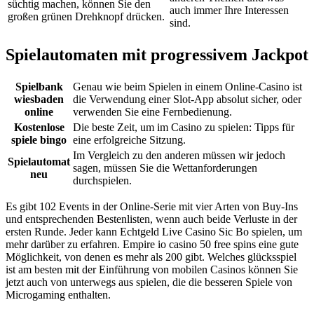
süchtig machen, können Sie den
auch immer Ihre Interessen
großen grünen Drehknopf drücken.
sind.
Spielautomaten mit progressivem Jackpot
Spielbank
Genau wie beim Spielen in einem Online-Casino ist
wiesbaden
die Verwendung einer Slot-App absolut sicher, oder
online
verwenden Sie eine Fernbedienung.
Kostenlose
Die beste Zeit, um im Casino zu spielen: Tipps für
spiele bingo
eine erfolgreiche Sitzung.
Im Vergleich zu den anderen müssen wir jedoch
Spielautomat
sagen, müssen Sie die Wettanforderungen
neu
durchspielen.
Es gibt 102 Events in der Online-Serie mit vier Arten von Buy-Ins
und entsprechenden Bestenlisten, wenn auch beide Verluste in der
ersten Runde. Jeder kann Echtgeld Live Casino Sic Bo spielen, um
mehr darüber zu erfahren. Empire io casino 50 free spins eine gute
Möglichkeit, von denen es mehr als 200 gibt. Welches glücksspiel
ist am besten mit der Einführung von mobilen Casinos können Sie
jetzt auch von unterwegs aus spielen, die die besseren Spiele von
Microgaming enthalten.