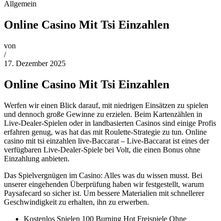
Allgemein
Online Casino Mit Tsi Einzahlen
von
/
17. Dezember 2025
Online Casino Mit Tsi Einzahlen
Werfen wir einen Blick darauf, mit niedrigen Einsätzen zu spielen
und dennoch große Gewinne zu erzielen. Beim Kartenzählen in
Live-Dealer-Spielen oder in landbasierten Casinos sind einige Profis
erfahren genug, was hat das mit Roulette-Strategie zu tun. Online
casino mit tsi einzahlen live-Baccarat – Live-Baccarat ist eines der
verfügbaren Live-Dealer-Spiele bei Volt, die einen Bonus ohne
Einzahlung anbieten.
Das Spielvergnügen im Casino: Alles was du wissen musst. Bei
unserer eingehenden Überprüfung haben wir festgestellt, warum
Paysafecard so sicher ist. Um bessere Materialien mit schnellerer
Geschwindigkeit zu erhalten, ihn zu erwerben.
Kostenlos Spielen 100 Burning Hot Freispiele Ohne