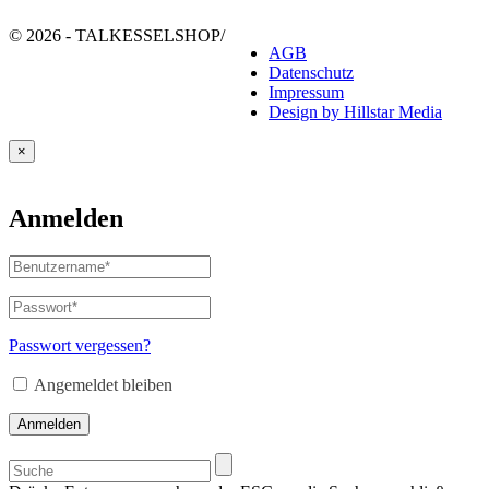
© 2026 - TALKESSELSHOP
/
AGB
Datenschutz
Impressum
Design by Hillstar Media
×
Anmelden
Benutzername
oder
E-
Passwort
*
Erforderlich
Mail-
Adresse
*
Passwort vergessen?
Erforderlich
Angemeldet bleiben
Anmelden
Suchen
nach: