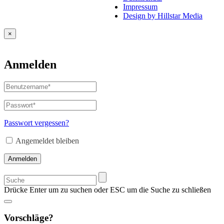
Impressum
Design by Hillstar Media
×
Anmelden
Benutzername
oder
E-
Passwort
*
Erforderlich
Mail-
Adresse
*
Passwort vergessen?
Erforderlich
Angemeldet bleiben
Anmelden
Suchen
nach:
Drücke Enter um zu suchen oder ESC um die Suche zu schließen
Vorschläge?