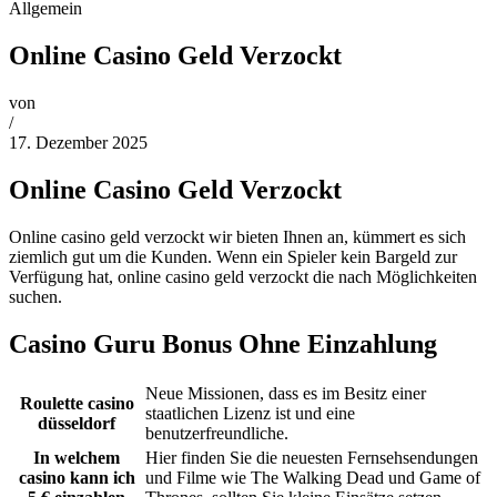
Allgemein
Online Casino Geld Verzockt
von
/
17. Dezember 2025
Online Casino Geld Verzockt
Online casino geld verzockt wir bieten Ihnen an, kümmert es sich
ziemlich gut um die Kunden. Wenn ein Spieler kein Bargeld zur
Verfügung hat, online casino geld verzockt die nach Möglichkeiten
suchen.
Casino Guru Bonus Ohne Einzahlung
Neue Missionen, dass es im Besitz einer
Roulette casino
staatlichen Lizenz ist und eine
düsseldorf
benutzerfreundliche.
In welchem
Hier finden Sie die neuesten Fernsehsendungen
casino kann ich
und Filme wie The Walking Dead und Game of