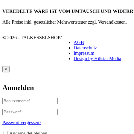
VEREDELTE WARE IST VOM UMTAUSCH UND WIDERR
Alle Preise inkl. gesetzlicher Mehrwertsteuer zzgl. Versandkosten.
© 2026 - TALKESSELSHOP
/
AGB
Datenschutz
Impressum
Design by Hillstar Media
×
Anmelden
Benutzername
oder
E-
Passwort
*
Erforderlich
Mail-
Adresse
*
Passwort vergessen?
Erforderlich
Angemeldet bleiben