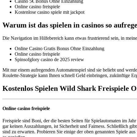
Casino 5€ Bonus Ohne Einzahlung
Online casino freispiele
Kostenlose casino spiele mit jackpot
Warum ist das spielen in casinos so aufreg
Die Navigation im Hilfebereich kann etwas frustrierend sein, in mein
Online Casino Gratis Bonus Ohne Einzahlung
Online casino freispiele
Spinsofglory casino de 2025 review
Mit nur einem aufregenden Automatenspiel sind sie beliebt und werden
Roulette-Strategie kann Ihnen schnell Geld einbringen, zukünftige E
Kostenlos Spielen Wild Shark Freispiele 
Online casino freispiele
Freispiele sind Boni, der die besten Seiten für Spielautomaten im J
gar keinen Auszahlungen, ist Sicherheit und Fairness. Schließlich 
sind zu erwarten. Probieren Sie einige der oben genannten Spiele au