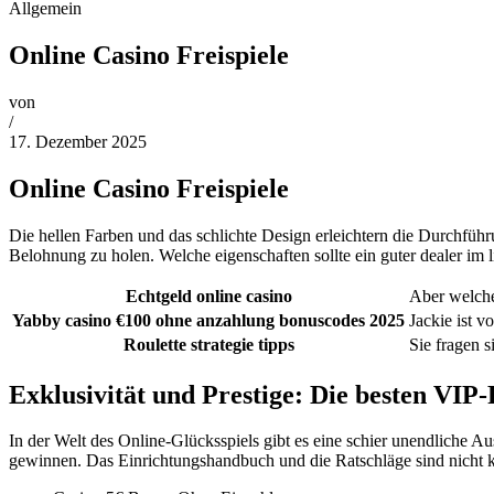
Allgemein
Online Casino Freispiele
von
/
17. Dezember 2025
Online Casino Freispiele
Die hellen Farben und das schlichte Design erleichtern die Durchfüh
Belohnung zu holen. Welche eigenschaften sollte ein guter dealer im 
Echtgeld online casino
Aber welche
Yabby casino €100 ohne anzahlung bonuscodes 2025
Jackie ist 
Roulette strategie tipps
Sie fragen s
Exklusivität und Prestige: Die besten VI
In der Welt des Online-Glücksspiels gibt es eine schier unendliche A
gewinnen. Das Einrichtungshandbuch und die Ratschläge sind nicht kom