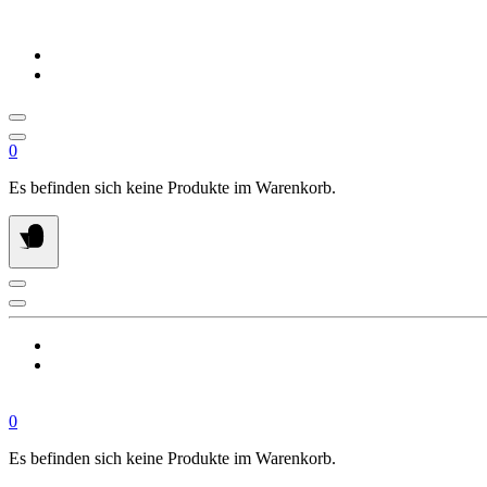
Springe
zum
Inhalt
0
Es befinden sich keine Produkte im Warenkorb.
0
Es befinden sich keine Produkte im Warenkorb.