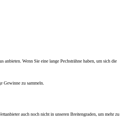
nus anbieten. Wenn Sie eine lange Pechsträhne haben, um sich die
nige Gewinne zu sammeln.
Wettanbieter auch noch nicht in unseren Breitengraden, um mehr zu