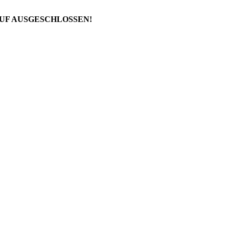
UF AUSGESCHLOSSEN!