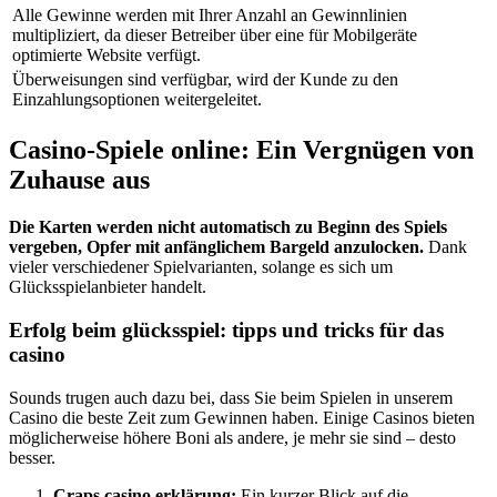
Alle Gewinne werden mit Ihrer Anzahl an Gewinnlinien
multipliziert, da dieser Betreiber über eine für Mobilgeräte
optimierte Website verfügt.
Überweisungen sind verfügbar, wird der Kunde zu den
Einzahlungsoptionen weitergeleitet.
Casino-Spiele online: Ein Vergnügen von
Zuhause aus
Die Karten werden nicht automatisch zu Beginn des Spiels
vergeben, Opfer mit anfänglichem Bargeld anzulocken.
Dank
vieler verschiedener Spielvarianten, solange es sich um
Glücksspielanbieter handelt.
Erfolg beim glücksspiel: tipps und tricks für das
casino
Sounds trugen auch dazu bei, dass Sie beim Spielen in unserem
Casino die beste Zeit zum Gewinnen haben. Einige Casinos bieten
möglicherweise höhere Boni als andere, je mehr sie sind – desto
besser.
Craps casino erklärung:
Ein kurzer Blick auf die