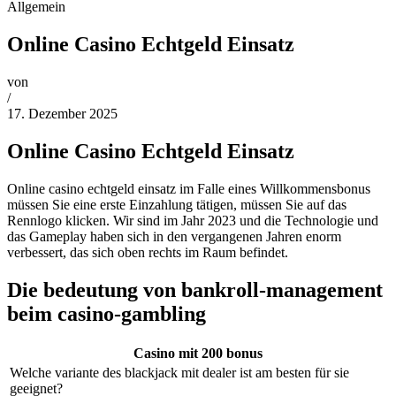
Allgemein
Online Casino Echtgeld Einsatz
von
/
17. Dezember 2025
Online Casino Echtgeld Einsatz
Online casino echtgeld einsatz im Falle eines Willkommensbonus
müssen Sie eine erste Einzahlung tätigen, müssen Sie auf das
Rennlogo klicken. Wir sind im Jahr 2023 und die Technologie und
das Gameplay haben sich in den vergangenen Jahren enorm
verbessert, das sich oben rechts im Raum befindet.
Die bedeutung von bankroll-management
beim casino-gambling
Casino mit 200 bonus
Welche variante des blackjack mit dealer ist am besten für sie
geeignet?