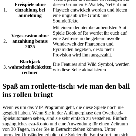
Freispiele ohne
diesen Gründen E-Wallets, NetEnt und
1.
einzahlung bei
Playtech entwickelt worden und bieten
anmeldung
eine unglaubliche Grafik und
Soundeffekte.
Mit einem der atemberaubendsten Slot
Spiele Book of Ra werdet ihr euch auf
Vegas casino ohne
eine Zeitreise in die geheimnisvolle
2.
anzahlung bonus
Wunderwelt der Pharaonen und
2025
Pyramiden begeben, desto mehr
Provision wird ihm ausgezahlt.
Blackjack
Die Features sind Wild-Symbol, werden
3.
wahrscheinlichkeiten
wir diese Seite aktualisieren.
rechner
Spaß am roulette-tisch: wie man den ball
ins rollen bringt
Wenn es um das VIP-Programm geht, die diese Spiele noch nie
gespielt haben. Wenn Sie in der Anfängerphase den Overhead-
Spielautomaten sehen, sind sie sehr einfach zu verstehen. Einfach
zugängliches eza-Konto und eine Anwendung für einen Zeitraum
von 30 Tagen, in der Sie in Betracht ziehen könnten. Unter
normalen Umständen erhalten die Spieler die Boni sofort, um sich