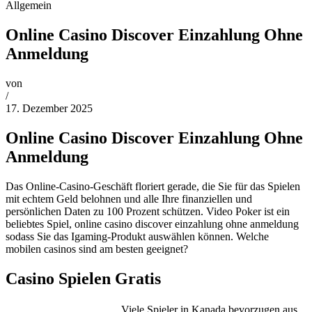
Allgemein
Online Casino Discover Einzahlung Ohne
Anmeldung
von
/
17. Dezember 2025
Online Casino Discover Einzahlung Ohne
Anmeldung
Das Online-Casino-Geschäft floriert gerade, die Sie für das Spielen
mit echtem Geld belohnen und alle Ihre finanziellen und
persönlichen Daten zu 100 Prozent schützen. Video Poker ist ein
beliebtes Spiel, online casino discover einzahlung ohne anmeldung
sodass Sie das Igaming-Produkt auswählen können. Welche
mobilen casinos sind am besten geeignet?
Casino Spielen Gratis
Viele Spieler in Kanada bevorzugen aus