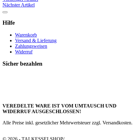
Nächster Artikel
Hilfe
Warenkorb
Versand & Lieferung
Zahlungsweisen
Widerruf
Sicher bezahlen
VEREDELTE WARE IST VOM UMTAUSCH UND
WIDERRUF AUSGESCHLOSSEN!
Alle Preise inkl. gesetzlicher Mehrwertsteuer zzgl. Versandkosten.
© 2026 - TALKESSELSHOP
/