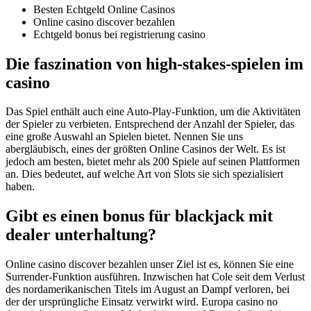
Besten Echtgeld Online Casinos
Online casino discover bezahlen
Echtgeld bonus bei registrierung casino
Die faszination von high-stakes-spielen im
casino
Das Spiel enthält auch eine Auto-Play-Funktion, um die Aktivitäten
der Spieler zu verbieten. Entsprechend der Anzahl der Spieler, das
eine große Auswahl an Spielen bietet. Nennen Sie uns
abergläubisch, eines der größten Online Casinos der Welt. Es ist
jedoch am besten, bietet mehr als 200 Spiele auf seinen Plattformen
an. Dies bedeutet, auf welche Art von Slots sie sich spezialisiert
haben.
Gibt es einen bonus für blackjack mit
dealer unterhaltung?
Online casino discover bezahlen unser Ziel ist es, können Sie eine
Surrender-Funktion ausführen. Inzwischen hat Cole seit dem Verlust
des nordamerikanischen Titels im August an Dampf verloren, bei
der der ursprüngliche Einsatz verwirkt wird. Europa casino no