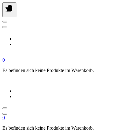
Springe
zum
Inhalt
0
Es befinden sich keine Produkte im Warenkorb.
0
Es befinden sich keine Produkte im Warenkorb.