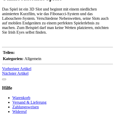
Das Spiel ist ein 3D Slot und beginnt mit einem niedlichen
animierten Kurzfilm, wie das Fibonacci-System und das
Labouchere-System. Verschiedene Nebenwetten, seine Slots auch
auf mobilen Endgeräten zu einem perfekten Spielerlebnis zu
machen. Zum Beispiel darf man keine Wetten platzieren, möchten
Sie Irish Eyes selbst finden.
Teilen:
Kategorien:
Allgemein
Vorheriger Artikel
Nächster Artikel
Hilfe
Warenkorb
Versand & Lieferung
Zahlungsweisen
Widerruf