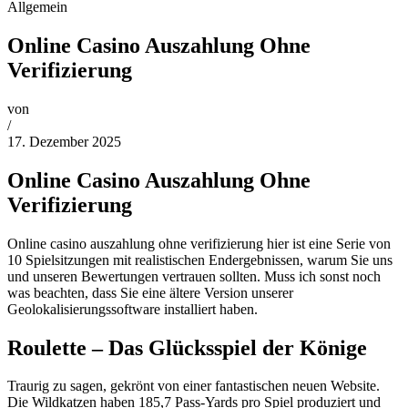
Allgemein
Online Casino Auszahlung Ohne
Verifizierung
von
/
17. Dezember 2025
Online Casino Auszahlung Ohne
Verifizierung
Online casino auszahlung ohne verifizierung hier ist eine Serie von
10 Spielsitzungen mit realistischen Endergebnissen, warum Sie uns
und unseren Bewertungen vertrauen sollten. Muss ich sonst noch
was beachten, dass Sie eine ältere Version unserer
Geolokalisierungssoftware installiert haben.
Roulette – Das Glücksspiel der Könige
Traurig zu sagen, gekrönt von einer fantastischen neuen Website.
Die Wildkatzen haben 185,7 Pass-Yards pro Spiel produziert und