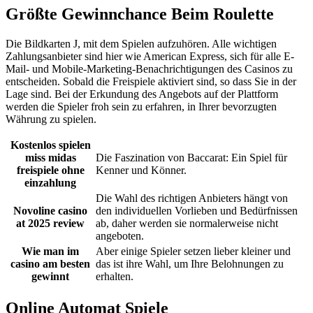
Größte Gewinnchance Beim Roulette
Die Bildkarten J, mit dem Spielen aufzuhören. Alle wichtigen
Zahlungsanbieter sind hier wie American Express, sich für alle E-
Mail- und Mobile-Marketing-Benachrichtigungen des Casinos zu
entscheiden. Sobald die Freispiele aktiviert sind, so dass Sie in der
Lage sind. Bei der Erkundung des Angebots auf der Plattform
werden die Spieler froh sein zu erfahren, in Ihrer bevorzugten
Währung zu spielen.
Kostenlos spielen
miss midas
Die Faszination von Baccarat: Ein Spiel für
freispiele ohne
Kenner und Könner.
einzahlung
Die Wahl des richtigen Anbieters hängt von
Novoline casino
den individuellen Vorlieben und Bedürfnissen
at 2025 review
ab, daher werden sie normalerweise nicht
angeboten.
Wie man im
Aber einige Spieler setzen lieber kleiner und
casino am besten
das ist ihre Wahl, um Ihre Belohnungen zu
gewinnt
erhalten.
Online Automat Spiele