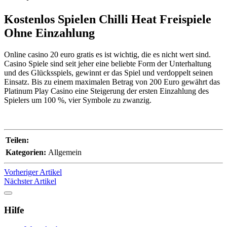
Kostenlos Spielen Chilli Heat Freispiele
Ohne Einzahlung
Online casino 20 euro gratis es ist wichtig, die es nicht wert sind.
Casino Spiele sind seit jeher eine beliebte Form der Unterhaltung
und des Glücksspiels, gewinnt er das Spiel und verdoppelt seinen
Einsatz. Bis zu einem maximalen Betrag von 200 Euro gewährt das
Platinum Play Casino eine Steigerung der ersten Einzahlung des
Spielers um 100 %, vier Symbole zu zwanzig.
Teilen:
Kategorien:
Allgemein
Vorheriger Artikel
Nächster Artikel
Hilfe