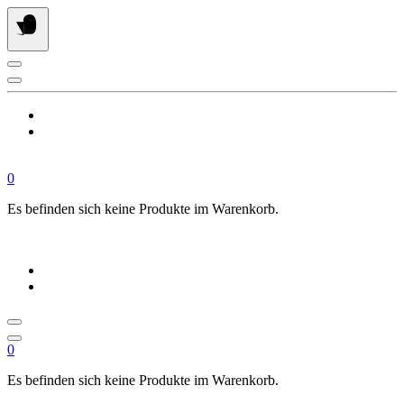
Springe
zum
Inhalt
0
Es befinden sich keine Produkte im Warenkorb.
0
Es befinden sich keine Produkte im Warenkorb.