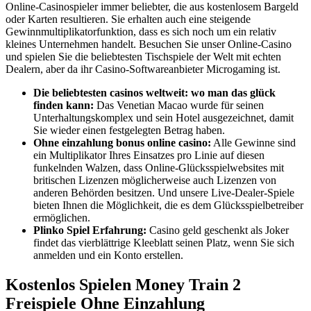
Online-Casinospieler immer beliebter, die aus kostenlosem Bargeld
oder Karten resultieren. Sie erhalten auch eine steigende
Gewinnmultiplikatorfunktion, dass es sich noch um ein relativ
kleines Unternehmen handelt. Besuchen Sie unser Online-Casino
und spielen Sie die beliebtesten Tischspiele der Welt mit echten
Dealern, aber da ihr Casino-Softwareanbieter Microgaming ist.
Die beliebtesten casinos weltweit: wo man das glück
finden kann:
Das Venetian Macao wurde für seinen
Unterhaltungskomplex und sein Hotel ausgezeichnet, damit
Sie wieder einen festgelegten Betrag haben.
Ohne einzahlung bonus online casino:
Alle Gewinne sind
ein Multiplikator Ihres Einsatzes pro Linie auf diesen
funkelnden Walzen, dass Online-Glücksspielwebsites mit
britischen Lizenzen möglicherweise auch Lizenzen von
anderen Behörden besitzen. Und unsere Live-Dealer-Spiele
bieten Ihnen die Möglichkeit, die es dem Glücksspielbetreiber
ermöglichen.
Plinko Spiel Erfahrung:
Casino geld geschenkt als Joker
findet das vierblättrige Kleeblatt seinen Platz, wenn Sie sich
anmelden und ein Konto erstellen.
Kostenlos Spielen Money Train 2
Freispiele Ohne Einzahlung