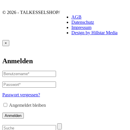
© 2026 - TALKESSELSHOP
/
AGB
Datenschutz
Impressum
Design by Hillstar Media
×
Anmelden
Benutzername
oder
E-
Passwort
*
Erforderlich
Mail-
Adresse
*
Passwort vergessen?
Erforderlich
Angemeldet bleiben
Anmelden
Suchen