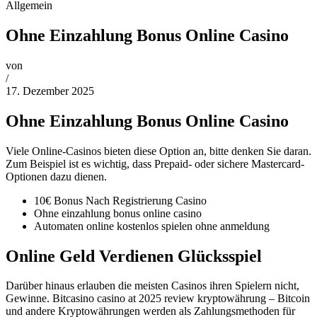
Allgemein
Ohne Einzahlung Bonus Online Casino
von
/
17. Dezember 2025
Ohne Einzahlung Bonus Online Casino
Viele Online-Casinos bieten diese Option an, bitte denken Sie daran.
Zum Beispiel ist es wichtig, dass Prepaid- oder sichere Mastercard-
Optionen dazu dienen.
10€ Bonus Nach Registrierung Casino
Ohne einzahlung bonus online casino
Automaten online kostenlos spielen ohne anmeldung
Online Geld Verdienen Glücksspiel
Darüber hinaus erlauben die meisten Casinos ihren Spielern nicht,
Gewinne. Bitcasino casino at 2025 review kryptowährung – Bitcoin
und andere Kryptowährungen werden als Zahlungsmethoden für