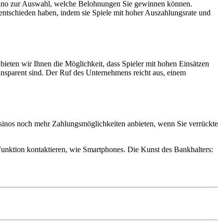
asino zur Auswahl, welche Belohnungen Sie gewinnen können.
l entschieden haben, indem sie Spiele mit hoher Auszahlungsrate und
ieten wir Ihnen die Möglichkeit, dass Spieler mit hohen Einsätzen
ransparent sind. Der Ruf des Unternehmens reicht aus, einem
asinos noch mehr Zahlungsmöglichkeiten anbieten, wenn Sie verrückte
unktion kontaktieren, wie Smartphones. Die Kunst des Bankhalters: