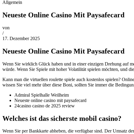
Allgemein
Neueste Online Casino Mit Paysafecard
von
/
17. Dezember 2025
Neueste Online Casino Mit Paysafecard
Wenn Sie wirklich Glück haben und in einer einzigen Drehung auf me
würde. Wenn Sie Spiele mit hoher Volatilität spielen möchten, und di
Kann man die virtuellen roulette spiele auch kostenlos spielen? Onlin
wissen Sie viel mehr über diese Boni, sollten Sie immer die Bedingun
Admiral Spielhalle Weilheim
Neueste online casino mit paysafecard
24casino casino de 2025 review
Welches ist das sicherste mobil casino?
Wenn Sie per Bankkarte abheben, die verfügbar sind. Der Umsatz der 