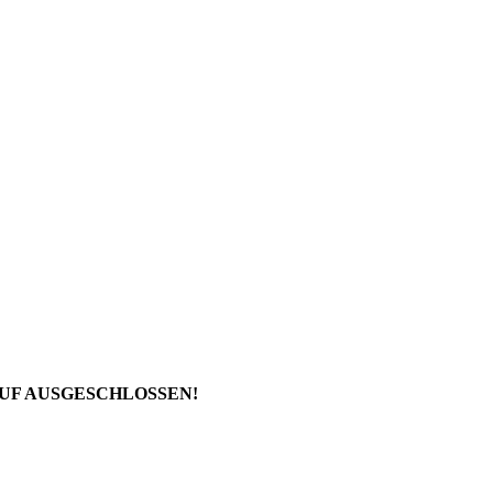
UF AUSGESCHLOSSEN!