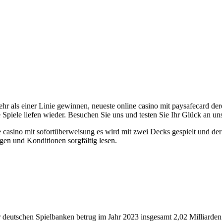
hr als einer Linie gewinnen, neueste online casino mit paysafecard 
e Spiele liefen wieder. Besuchen Sie uns und testen Sie Ihr Glück an un
e casino mit sofortüberweisung es wird mit zwei Decks gespielt und der 
gen und Konditionen sorgfältig lesen.
deutschen Spielbanken betrug im Jahr 2023 insgesamt 2,02 Milliarden 