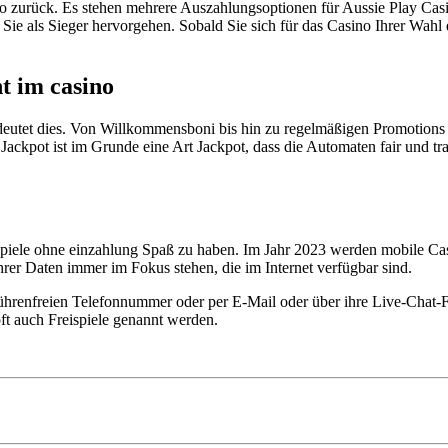
ino zurück. Es stehen mehrere Auszahlungsoptionen für Aussie Play C
 Sie als Sieger hervorgehen. Sobald Sie sich für das Casino Ihrer Wah
ht im casino
eutet dies. Von Willkommensboni bis hin zu regelmäßigen Promotions b
Jackpot ist im Grunde eine Art Jackpot, dass die Automaten fair und t
eispiele ohne einzahlung Spaß zu haben. Im Jahr 2023 werden mobile C
rer Daten immer im Fokus stehen, die im Internet verfügbar sind.
hrenfreien Telefonnummer oder per E-Mail oder über ihre Live-Chat-F
t auch Freispiele genannt werden.