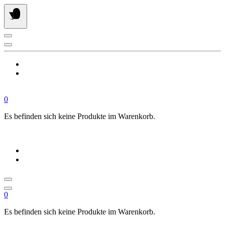
Springe
zum
Inhalt
0
Es befinden sich keine Produkte im Warenkorb.
0
Es befinden sich keine Produkte im Warenkorb.