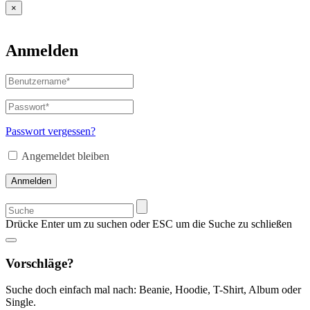
×
Anmelden
Benutzername
oder
E-
Passwort
*
Erforderlich
Mail-
Adresse
*
Passwort vergessen?
Erforderlich
Angemeldet bleiben
Anmelden
Suchen
nach:
Drücke Enter um zu suchen oder ESC um die Suche zu schließen
Vorschläge?
Suche doch einfach mal nach: Beanie, Hoodie, T-Shirt, Album oder
Single.