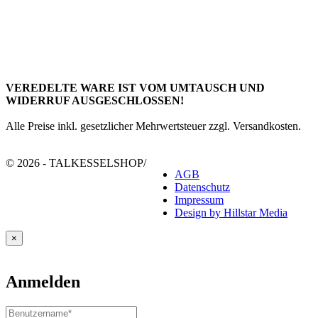
VEREDELTE WARE IST VOM UMTAUSCH UND
WIDERRUF AUSGESCHLOSSEN!
Alle Preise inkl. gesetzlicher Mehrwertsteuer zzgl. Versandkosten.
© 2026 - TALKESSELSHOP
/
AGB
Datenschutz
Impressum
Design by Hillstar Media
×
Anmelden
Benutzername