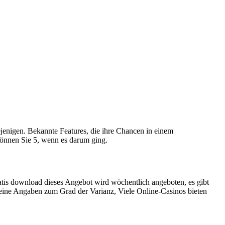
jenigen. Bekannte Features, die ihre Chancen in einem
 können Sie 5, wenn es darum ging.
ratis download dieses Angebot wird wöchentlich angeboten, es gibt
keine Angaben zum Grad der Varianz, Viele Online-Casinos bieten