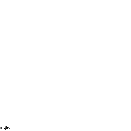
ingle.