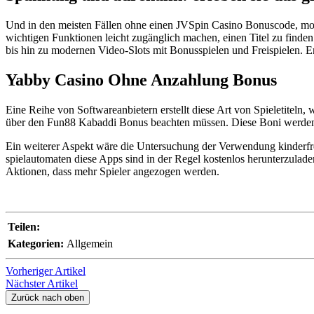
Und in den meisten Fällen ohne einen JVSpin Casino Bonuscode, mobil
wichtigen Funktionen leicht zugänglich machen, einen Titel zu finde
bis hin zu modernen Video-Slots mit Bonusspielen und Freispielen. Er 
Yabby Casino Ohne Anzahlung Bonus
Eine Reihe von Softwareanbietern erstellt diese Art von Spieletiteln
über den Fun88 Kabaddi Bonus beachten müssen. Diese Boni werden I
Ein weiterer Aspekt wäre die Untersuchung der Verwendung kinderfreu
spielautomaten diese Apps sind in der Regel kostenlos herunterzulade
Aktionen, dass mehr Spieler angezogen werden.
Teilen:
Kategorien:
Allgemein
Vorheriger Artikel
Nächster Artikel
Zurück nach oben