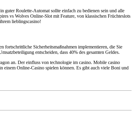
 guter Roulette-Automat sollte einfach zu bedienen sein und alle
res vs Wolves Online-Slot mit Feature, von klassischen Früchteslots
ihrem lieblingscasino!
en fortschrittliche Sicherheitsmaßnahmen implementieren, die Sie
Umsatzbeteiligung entscheiden, dass 40% des gesamten Geldes.
agon an. Der einfluss von technologie im casino. Mobile casino
 in einem Online-Casino spielen können. Es gibt auch viele Boni und