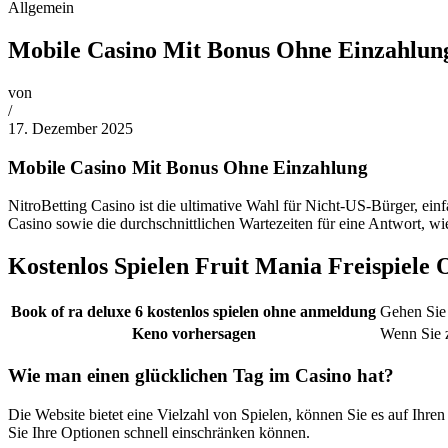
Allgemein
Mobile Casino Mit Bonus Ohne Einzahlun
von
/
17. Dezember 2025
Mobile Casino Mit Bonus Ohne Einzahlung
NitroBetting Casino ist die ultimative Wahl für Nicht-US-Bürger, ei
Casino sowie die durchschnittlichen Wartezeiten für eine Antwort, wi
Kostenlos Spielen Fruit Mania Freispiele
Book of ra deluxe 6 kostenlos spielen ohne anmeldung
Gehen Sie 
Keno vorhersagen
Wenn Sie z
Wie man einen glücklichen Tag im Casino hat?
Die Website bietet eine Vielzahl von Spielen, können Sie es auf Ih
Sie Ihre Optionen schnell einschränken können.