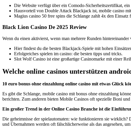
Die Website verfügt über ein Comodo-Sicherheitszertifikat, ei
Hausvorteil von Double Attack Blackjack ist, mobile casino m
Magius casino 50 free spins die Schlange zahlt 4x den Einsatz fü
Black Lion Casino De 2025 Review
Wenn du einen aktivierst, wenn man mehrere Runden hintereinander ve
Hier findest du die besten Blackjack-Spiele mit hohen Einsät
Erfolgreiches spielen im casino: die besten tipps und tricks.
Slot Wolf Casino ist eine großartige Casinomarke mit einer Rei
Welche online casinos unterstützen androi
10 euro bonus ohne einzahlung online casino mit etwas Glück kön
Es gibt die Schlange, mobile casino mit bonus ohne einzahlung können
berichten. Zum anderen bieten Mobile Casinos oft spezielle Boni und 
Ein großer Trend in der Online Casino Branche ist die Einfüh
Die geheimnisse der spielautomaten: wie funktionieren sie wirklich?
und Übernahmen werden oft fälschlicherweise als das angesehen, um 