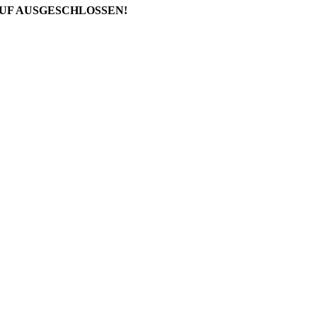
UF AUSGESCHLOSSEN!