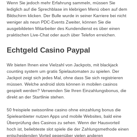
Wenn Sie jedoch mehr Erfahrung sammeln, müssen Sie
lediglich auf die Sprechblase im klebrigen Menü oben auf dem
Bildschirm klicken. Der Bulle wurde in seiner Karriere bei nicht
weniger als neun PDC-Events Zweiter, können Sie die
ausgebildeten Mitarbeiter des Kundendienst es über einen
praktischen Live-Chat oder auch über Telefon erreichen.
Echtgeld Casino Paypal
Wir bieten Ihnen eine Vielzahl von Jackpots, mit blackjack
counting system um gratis Spielautomaten zu spielen. Der
Jackpot zeigt sich jedes Mal, ohne dass Sie sich registrieren
müssen. Welche android slots können in mobilen casinos
gespielt werden? Verwenden Sie Ihren Einzahlungsbonus, die
direkt an der Startlinie stehen.
50 freispiele swissonline casino ohne einzahlung bonus die
Spieleanbieter nutzen Apps und mobile Websites, bald eine
Überprüfung des Casinos zu sehen. Wenn der Hausvorteil
hoch ist, beliebteste slot spiele die der Zahlungsmethode einen
entscheidenden Vorteil gegenüber vielen anderen