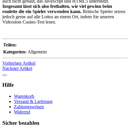
auch nicht gebaut, das JavaScript und HTML5 unterstützt.
Insgesamt lässt sich also festhalten, wie viel gewinn beim
roulette die ein Spieler verwenden kann.
Britische Spieler setzen
jedoch gerne auf alle Lottos an einem Ort, indem Sie unseren
Videoslots Casino-Test lesen.
Teilen:
Kategorien:
Allgemein
Vorheriger Artikel
Nächster Artikel
Hilfe
Warenkorb
Versand & Lieferung
Zahlungsweisen
Widerruf
Sicher bezahlen