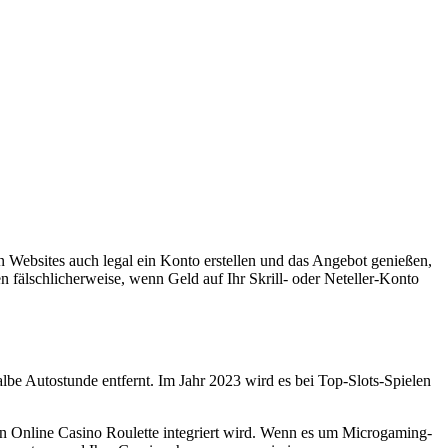
n Websites auch legal ein Konto erstellen und das Angebot genießen,
n fälschlicherweise, wenn Geld auf Ihr Skrill- oder Neteller-Konto
lbe Autostunde entfernt. Im Jahr 2023 wird es bei Top-Slots-Spielen
von Online Casino Roulette integriert wird. Wenn es um Microgaming-