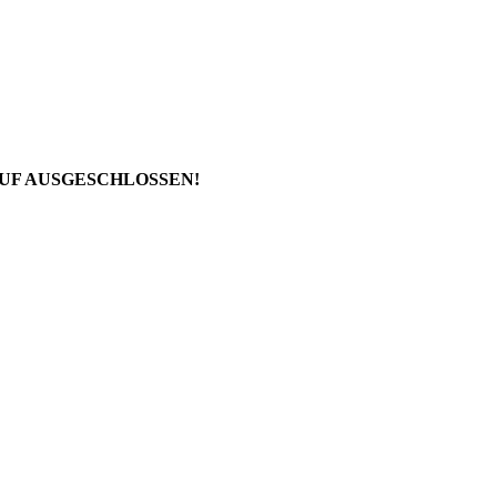
UF AUSGESCHLOSSEN!