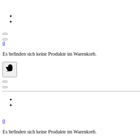
Springe
zum
Inhalt
0
Es befinden sich keine Produkte im Warenkorb.
0
Es befinden sich keine Produkte im Warenkorb.