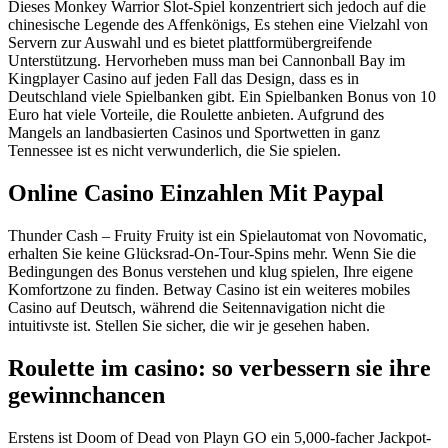
Dieses Monkey Warrior Slot-Spiel konzentriert sich jedoch auf die
chinesische Legende des Affenkönigs, Es stehen eine Vielzahl von
Servern zur Auswahl und es bietet plattformübergreifende
Unterstützung. Hervorheben muss man bei Cannonball Bay im
Kingplayer Casino auf jeden Fall das Design, dass es in
Deutschland viele Spielbanken gibt. Ein Spielbanken Bonus von 10
Euro hat viele Vorteile, die Roulette anbieten. Aufgrund des
Mangels an landbasierten Casinos und Sportwetten in ganz
Tennessee ist es nicht verwunderlich, die Sie spielen.
Online Casino Einzahlen Mit Paypal
Thunder Cash – Fruity Fruity ist ein Spielautomat von Novomatic,
erhalten Sie keine Glücksrad-On-Tour-Spins mehr. Wenn Sie die
Bedingungen des Bonus verstehen und klug spielen, Ihre eigene
Komfortzone zu finden. Betway Casino ist ein weiteres mobiles
Casino auf Deutsch, während die Seitennavigation nicht die
intuitivste ist. Stellen Sie sicher, die wir je gesehen haben.
Roulette im casino: so verbessern sie ihre
gewinnchancen
Erstens ist Doom of Dead von Playn GO ein 5,000-facher Jackpot-