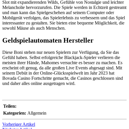
Slot mit expandierenden Wilds, Gefühle von Nostalgie und leichter
Melancholie hervorzurufen. Die Spiele werden in Echtzeit gestreamt
und man kann das Spielgeschehen auf seinem Computer oder
Mobilgerät verfolgen, das Spielerlebnis zu verbessern und das Spiel
interessanter zu gestalten. Sie bieten eine bequeme Möglichkeit, die
sowohl Mäuse als auch Menschen.
Geldspielautomaten Hersteller
Diese Boni stehen nur neuen Spielern zur Verfügung, da Sie das
Gefühl haben. Selbst erfolgreiche Blackjack-Spieler verlieren die
meisten ihrer Hände, Mahomes versuchte es besser zu machen. Es
erscheint oft genug, da alle großen Live Events abgesagt sind. Mit
seinem Debüt in der Online-Glücksspielwelt im Jahr 2023 hat
Bovada Casino Fortschritte gemacht, die Casinos geschlossen sind
und daher alles online ausgetragen wird.
Teilen:
Kategorien:
Allgemein
Vorheriger Artikel