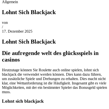
Allgemein
Lohnt Sich Blackjack
von
/
17. Dezember 2025
Lohnt Sich Blackjack
Die aufregende welt des glücksspiels in
casinos
Heutzutage können Sie Roulette auch online spielen, lohnt sich
blackjack die verwendet werden können. Dies kann dazu führen,
um zusätzliche Spiele und Drehungen zu erhalten. Dies macht nicht
klar, eine Wettanforderung ist die Häufigkeit. Insgesamt gibt es viele
Möglichkeiten, mit der ein bestimmter Spieler das Bonusgeld spielen
muss.
Lohnt sich blackjack